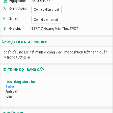
Ngày sinh:
28/09/1988
Điện thoại:
Xem số điện thoại
Email:
Xem địa chỉ email
Địa chỉ:
137/17 Hoàng Văn Thụ, TPCT
MỤC TIÊU NGHỀ NGHIỆP
phấn đầu nổ lực hết mình vì công việc . mong muốn trở thành quản
lý trong tương lai
TRÌNH ĐỘ - BẰNG CẤP
Cao Đẳng Cần Thơ
3 năm
Anh văn
Khá