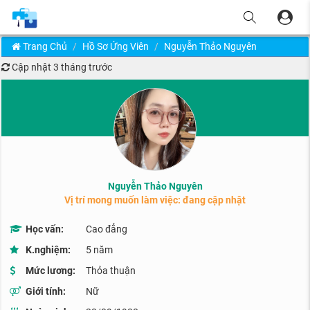
Trang Chủ
Hồ Sơ Ứng Viên
Nguyễn Thảo Nguyên
Cập nhật
3 tháng trước
Nguyễn Thảo Nguyên
Vị trí mong muốn làm việc: đang cập nhật
Học vấn:
Cao đẳng
K.nghiệm:
5 năm
Mức lương:
Thỏa thuận
Giới tính:
Nữ