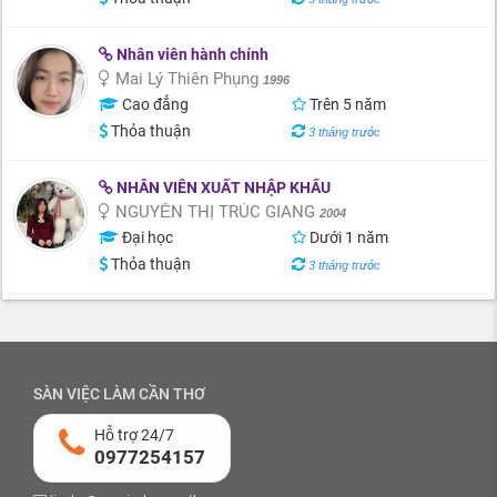
Nhân viên hành chính
Mai Lý Thiên Phụng
1996
Cao đẳng
Trên 5 năm
Thỏa thuận
3 tháng trước
NHÂN VIÊN XUẤT NHẬP KHẨU
NGUYỄN THỊ TRÚC GIANG
2004
Đại học
Dưới 1 năm
Thỏa thuận
3 tháng trước
SÀN VIỆC LÀM CẦN THƠ
Hỗ trợ 24/7
0977254157