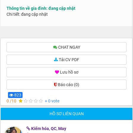
Thông tin về gia đình: đang cập nhật
Chi tiết: đang cập nhật
CHAT NGAY
Tải CV PDF
Lưu hồ sơ
Báo cáo
(0)
823
0 /10
+ 0 vote
HỒ SƠ LIÊN QUAN
Kiểm hóa, QC, May