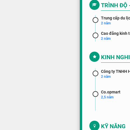
TRÌNH ĐỘ 
Trung cấp du lị
2 năm
Cao đẳng kinh t
2 năm
KINH NGH
Công ty TNHH 
2 năm
Co.opmart
2,5 năm
KỸ NĂNG