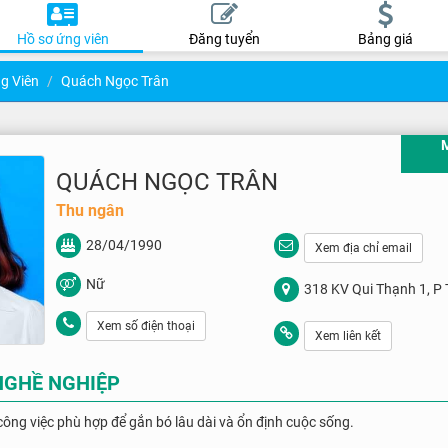
Hồ sơ ứng viên
Đăng tuyển
Bảng giá
g Viên
Quách Ngọc Trân
QUÁCH NGỌC TRÂN
Thu ngân
28/04/1990
Xem địa chỉ email
Nữ
318 KV Qui Thạnh 1, P 
Tp Cần Thơ
Xem số điện thoại
Xem liên kết
NGHỀ NGHIỆP
ng việc phù hợp để gắn bó lâu dài và ổn định cuộc sống.