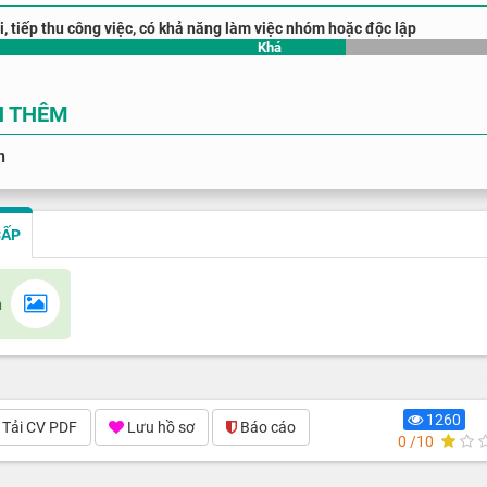
i, tiếp thu công việc, có khả năng làm việc nhóm hoặc độc lập
Khá
N THÊM
n
CẤP
n
1260
Tải CV PDF
Lưu hồ sơ
Báo cáo
0 /10