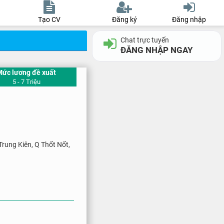
Tạo CV
Đăng ký
Đăng nhập
Chat trực tuyến
ĐĂNG NHẬP NGAY
Mức lương đề xuất
5 - 7 Triệu
Trung Kiên, Q Thốt Nốt,