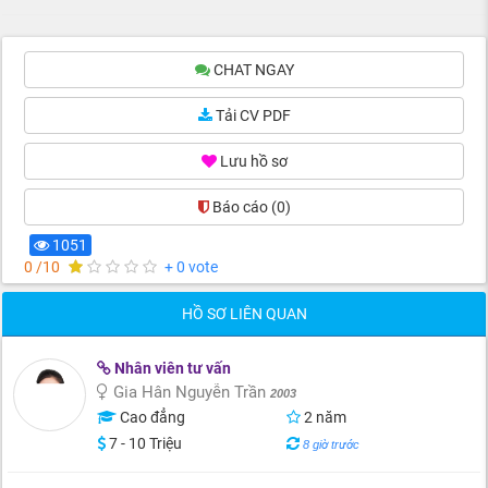
CHAT NGAY
Tải CV PDF
Lưu hồ sơ
Báo cáo
(0)
1051
0 /10
+ 0 vote
HỒ SƠ LIÊN QUAN
Nhân viên tư vấn
Gia Hân Nguyễn Trần
2003
Cao đẳng
2 năm
7 - 10 Triệu
8 giờ trước