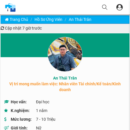
Trang Chủ
Hồ Sơ Ứng Viên
An Thái Trân
Cập nhật
7 giờ trước
An Thái Trân
Vị trí mong muốn làm việc: Nhân viên Tài chính/Kế toán/Kinh
doanh
Học vấn:
Đại học
K.nghiệm:
1 năm
Mức lương:
7 - 10 Triệu
Giới tính:
Nữ