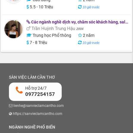
5.5 - 10 Triệu
10 giờ trước
Các ngành nghề dịch vụ, chăm sóc khách hàng, sale...
Trần Huỳnh Trung Hậu
2004
Trung học Phổ thông
2 năm
7 - 8 Triệu
10 giờ trước
SÀN VIỆC LÀM CẦN THƠ
Hỗ trợ 24/7
0977254157
lienhe@sanvieclamcantho.com
https://sanvieclamcantho.com
NGÀNH NGHỀ PHỔ BIẾN