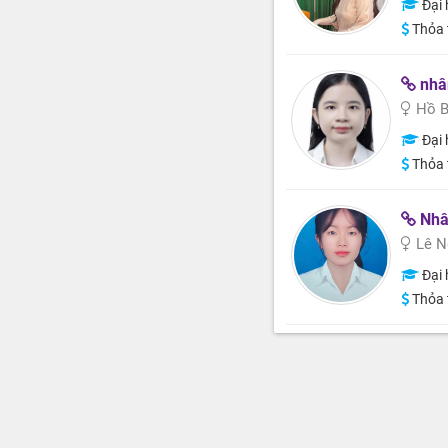
Đại 
Thỏa 
nhân
Hồ B
Đại 
Thỏa 
Nhâ
Lê N
Đại 
Thỏa 