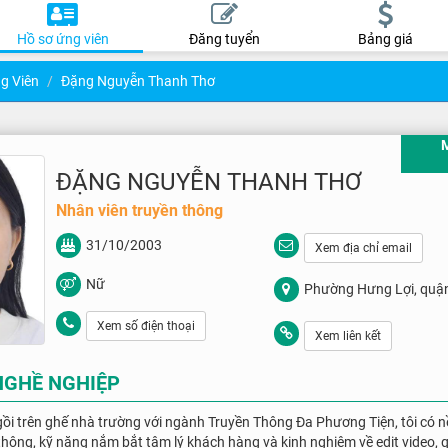
Hồ sơ ứng viên
Đăng tuyển
Bảng giá
g Viên
Đặng Nguyễn Thanh Thơ
ĐẶNG NGUYỄN THANH THƠ
Nhân viên truyền thông
31/10/2003
Xem địa chỉ email
Nữ
Phường Hưng Lợi, quận
Cần Thơ
Xem số điện thoại
Xem liên kết
NGHỀ NGHIỆP
ồi trên ghế nhà trường với ngành Truyền Thông Đa Phương Tiện, tôi có 
 thông, kỹ năng nắm bắt tâm lý khách hàng và kinh nghiệm về edit video,