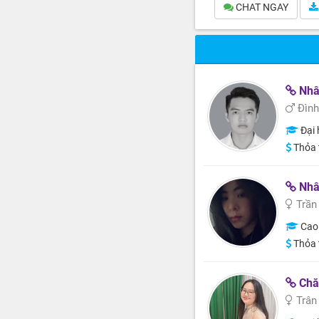
CHAT NGAY
Nhân
Đình
Đại 
Thỏa 
Nhâ
Trần
Cao
Thỏa 
Chăm só
Trân