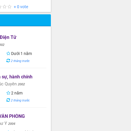
+ 0 vote
 Điện Tử
002
Dưới 1 năm
2 tháng trước
n sự, hành chính
rúc Quyên
2002
2 năm
2 tháng trước
VĂN PHÒNG
hư Ý
2004