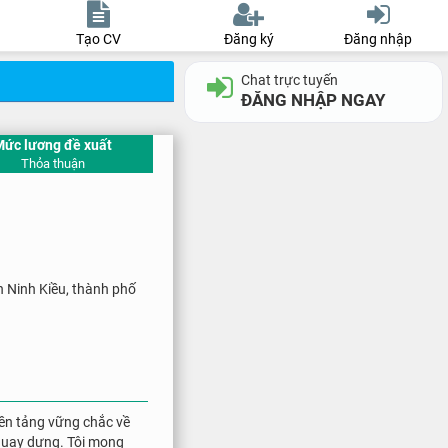
Tạo CV
Đăng ký
Đăng nhập
Chat trực tuyến
ĐĂNG NHẬP NGAY
Mức lương đề xuất
Thỏa thuận
 Ninh Kiều, thành phố
nền tảng vững chắc về
 quay dựng. Tôi mong