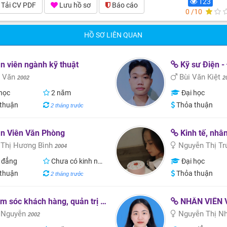
123
Tải CV PDF
Lưu hồ sơ
Báo cáo
0 /10
HỒ SƠ LIÊN QUAN
 viên ngành kỹ thuật
Kỹ sư Điện -
 Văn
Bùi Văn Kiệt
2002
2
học
2 năm
Đại học
thuận
Thỏa thuận
2 tháng trước
n Viên Văn Phòng
Kinh tế, nhâ
 Thị Hương Bình
Nguyễn Thị T
2004
 đẳng
Chưa có kinh nghiệm
Đại học
thuận
Thỏa thuận
2 tháng trước
c khách hàng, quản trị kinh doanh. marketing.
NHÂN VIÊN 
 Nguyễn
Nguyễn Thị N
2002