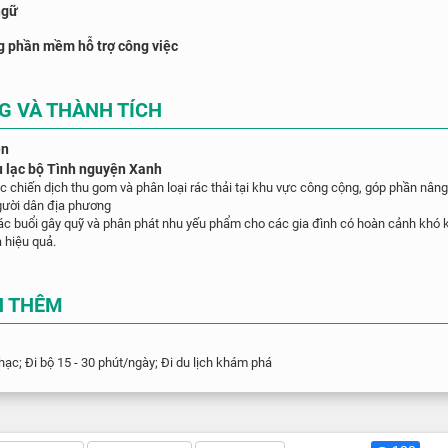
ngữ
g phần mềm hỗ trợ công việc
G VÀ THÀNH TÍCH
ên
u lạc bộ Tình nguyện Xanh
c chiến dịch thu gom và phân loại rác thải tại khu vực công cộng, góp phần nân
gười dân địa phương
các buổi gây quỹ và phân phát nhu yếu phẩm cho các gia đình có hoàn cảnh khó
à hiệu quả.
N THÊM
ạc; Đi bộ 15 - 30 phút/ngày; Đi du lịch khám phá