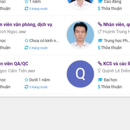
học
1 năm
Cao đẳng
thuận
Thỏa thuận
3 tháng trước
 viên văn phòng, dịch vụ
Nhân viên, qu
ích Ngọc
Huỳnh Trung 
2002
học
Chưa có kinh nghiệm
Trung học Phổ thông
thuận
Thỏa thuận
3 tháng trước
n viên QA/QC
KCS và các lĩ
gọc Cẩm Tiên
Quỳnh Lê Di
2003
học
Dưới 1 năm
Đại học
thuận
Thỏa thuận
3 tháng trước