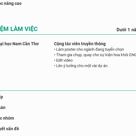
ọc nâng cao
IỆM LÀM VIỆC
Dưới 1 n
Đại học Nam Cần Thơ
Cộng tác viên truyền thông
• Làm poster cho ngành đang tuyển chọn
• Tham gia chụp, quay cho sự kiện hoa khôi DN
• Edit video
• Lên ý tưởng cho một vài dự án
ếp
hán
ệc nhóm
yết vấn đề