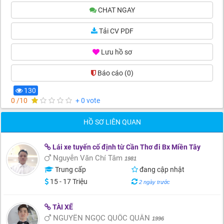
CHAT NGAY
Tải CV PDF
Lưu hồ sơ
Báo cáo
(0)
130
0 /10
+ 0 vote
HỒ SƠ LIÊN QUAN
Lái xe tuyến cố định từ Cần Thơ đi Bx Miền Tây
Nguyễn Văn Chí Tâm
1981
Trung cấp
đang cập nhật
15 - 17 Triệu
2 ngày trước
TÀI XẾ
NGUYỄN NGỌC QUỐC QUÂN
1996