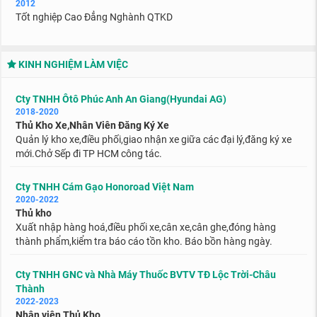
2012
Tốt nghiệp Cao Đẳng Nghành QTKD
KINH NGHIỆM LÀM VIỆC
Cty TNHH Ôtô Phúc Anh An Giang(Hyundai AG)
2018-2020
Thủ Kho Xe,Nhân Viên Đăng Ký Xe
Quản lý kho xe,điều phối,giao nhận xe giữa các đại lý,đăng ký xe
mới.Chở Sếp đi TP HCM công tác.
Cty TNHH Cám Gạo Honoroad Việt Nam
2020-2022
Thủ kho
Xuất nhập hàng hoá,điều phối xe,cân xe,cân ghe,đóng hàng
thành phẩm,kiểm tra báo cáo tồn kho. Báo bồn hàng ngày.
Cty TNHH GNC và Nhà Máy Thuốc BVTV TĐ Lộc Trời-Châu
Thành
2022-2023
Nhân viên Thủ Kho