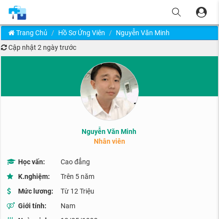
Trang Chủ
Hồ Sơ Ứng Viên
Nguyễn Văn Minh
Cập nhật
2 ngày trước
Nguyễn Văn Minh
Nhân viên
Học vấn:
Cao đẳng
K.nghiệm:
Trên 5 năm
Mức lương:
Từ 12 Triệu
Giới tính:
Nam