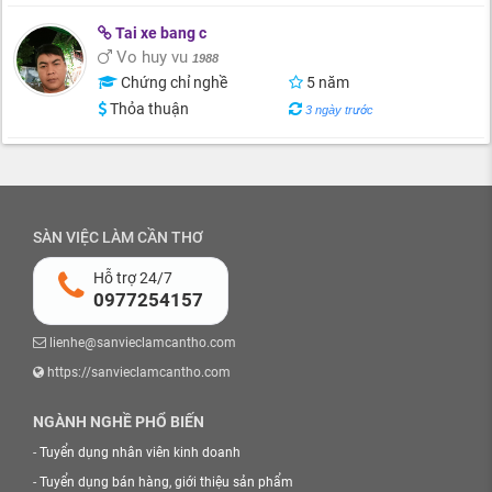
Tai xe bang c
Vo huy vu
1988
Chứng chỉ nghề
5 năm
Thỏa thuận
3 ngày trước
SÀN VIỆC LÀM CẦN THƠ
Hỗ trợ 24/7
0977254157
lienhe@sanvieclamcantho.com
https://sanvieclamcantho.com
NGÀNH NGHỀ PHỔ BIẾN
-
Tuyển dụng nhân viên kinh doanh
-
Tuyển dụng bán hàng, giới thiệu sản phẩm