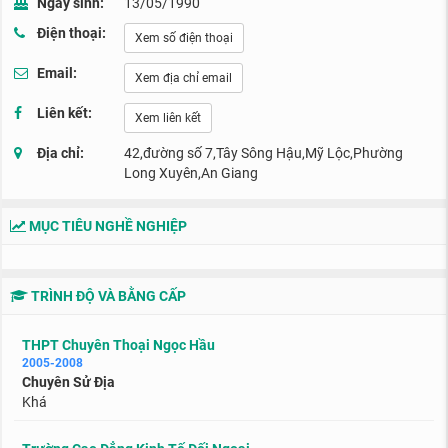
Ngày sinh:
13/05/1990
Điện thoại:
Xem số điện thoại
Email:
Xem địa chỉ email
Liên kết:
Xem liên kết
Địa chỉ:
42,đường số 7,Tây Sông Hậu,Mỹ Lộc,Phường
Long Xuyên,An Giang
MỤC TIÊU NGHỀ NGHIỆP
TRÌNH ĐỘ VÀ BẰNG CẤP
THPT Chuyên Thoại Ngọc Hầu
2005-2008
Chuyên Sử Địa
Khá