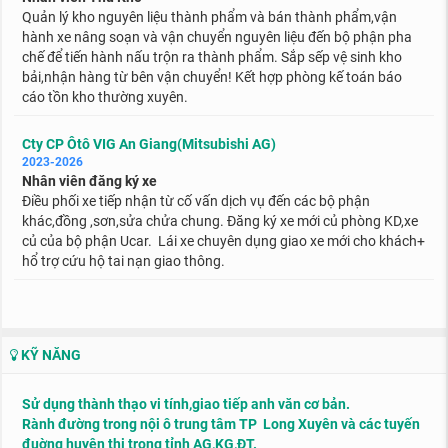
Quản lý kho nguyên liệu thành phẩm và bán thành phẩm,vận
hành xe nâng soạn và vận chuyển nguyên liệu đến bộ phận pha
chế để tiến hành nấu trộn ra thành phẩm. Sắp sếp vệ sinh kho
bải,nhận hàng từ bên vận chuyển! Kết hợp phòng kế toán báo
cáo tồn kho thường xuyên.
Cty CP Ôtô VIG An Giang(Mitsubishi AG)
2023-2026
Nhân viên đăng ký xe
Điều phối xe tiếp nhận từ cố vấn dịch vụ đến các bộ phận
khác,đồng ,sơn,sửa chửa chung. Đăng ký xe mới củ phòng KD,xe
củ của bộ phận Ucar. Lái xe chuyên dụng giao xe mới cho khách+
hổ trợ cứu hộ tai nạn giao thông.
KỸ NĂNG
Sử dụng thành thạo vi tính,giao tiếp anh văn cơ bản.
Rành đường trong nội ô trung tâm TP Long Xuyên và các tuyến
đuờng huyện thị trong tỉnh AG,KG,ĐT.