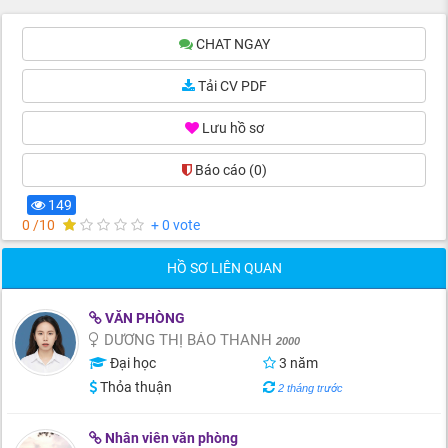
CHAT NGAY
Tải CV PDF
Lưu hồ sơ
Báo cáo
(0)
149
0 /10
+ 0 vote
HỒ SƠ LIÊN QUAN
VĂN PHÒNG
DƯƠNG THỊ BẢO THANH
2000
Đại học
3 năm
Thỏa thuận
2 tháng trước
Nhân viên văn phòng