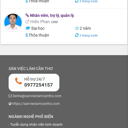
Thỏa thuận
3 tháng trước
Nhân viên, trợ lý, quản lý.
Hiễn Phan
1998
Đại học
2 năm
Thỏa thuận
3 tháng trước
SÀN VIỆC LÀM CẦN THƠ
Hỗ trợ 24/7
0977254157
lienhe@sanvieclamcantho.com
https://sanvieclamcantho.com
NGÀNH NGHỀ PHỔ BIẾN
-
Tuyển dụng nhân viên kinh doanh