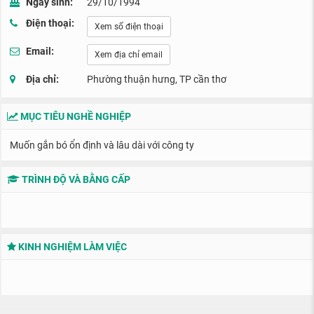
Ngày sinh:
29/10/1994
Điện thoại:
Xem số điện thoại
Email:
Xem địa chỉ email
Địa chỉ:
Phường thuận hưng, TP cần thơ
MỤC TIÊU NGHỀ NGHIỆP
Muốn gắn bó ổn định và lâu dài với công ty
TRÌNH ĐỘ VÀ BẰNG CẤP
KINH NGHIỆM LÀM VIỆC