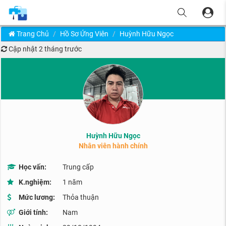
Trang Chủ
Hồ Sơ Ứng Viên
Huỳnh Hữu Ngọc
Cập nhật
2 tháng trước
Huỳnh Hữu Ngọc
Nhân viên hành chính
Học vấn:
Trung cấp
K.nghiệm:
1 năm
Mức lương:
Thỏa thuận
Giới tính:
Nam