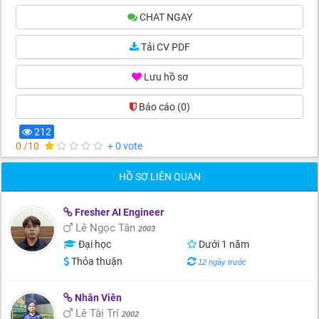
CHAT NGAY
Tải CV PDF
Lưu hồ sơ
Báo cáo
(0)
212
0 /10
+ 0 vote
HỒ SƠ LIÊN QUAN
Fresher AI Engineer
Lê Ngọc Tân
2003
Đại học
Dưới 1 năm
Thỏa thuận
12 ngày trước
Nhân Viên
Lê Tài Trí
2002