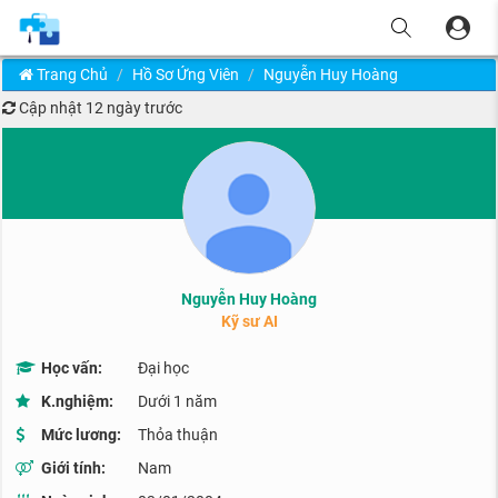
Trang Chủ
Hồ Sơ Ứng Viên
Nguyễn Huy Hoàng
Cập nhật
12 ngày trước
Nguyễn Huy Hoàng
Kỹ sư AI
Học vấn:
Đại học
K.nghiệm:
Dưới 1 năm
Mức lương:
Thỏa thuận
Giới tính:
Nam