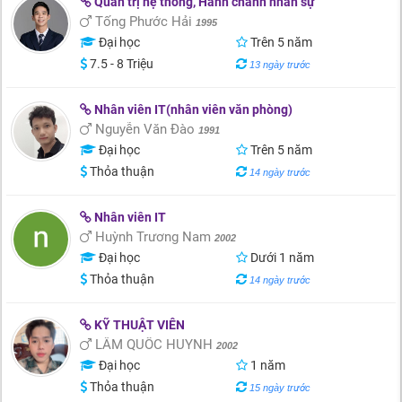
Quản trị hệ thống, Hành chánh nhân sự
Tống Phước Hải
1995
Đại học
Trên 5 năm
7.5 - 8 Triệu
13 ngày trước
Nhân viên IT(nhân viên văn phòng)
Nguyễn Văn Đào
1991
Đại học
Trên 5 năm
Thỏa thuận
14 ngày trước
Nhân viên IT
Huỳnh Trương Nam
2002
Đại học
Dưới 1 năm
Thỏa thuận
14 ngày trước
KỸ THUẬT VIÊN
LÂM QUỐC HUYNH
2002
Đại học
1 năm
Thỏa thuận
15 ngày trước