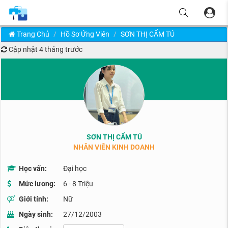
Trang Chủ
Hồ Sơ Ứng Viên
SƠN THỊ CẨM TÚ
Cập nhật
4 tháng trước
SƠN THỊ CẨM TÚ
NHÂN VIÊN KINH DOANH
Học vấn:
Đại học
Mức lương:
6 - 8 Triệu
Giới tính:
Nữ
Ngày sinh:
27/12/2003