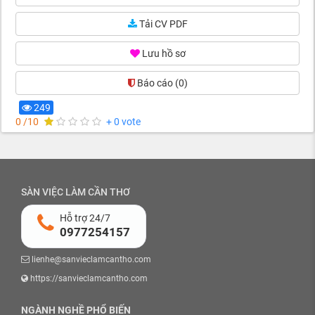
Tải CV PDF
Lưu hồ sơ
Báo cáo
(0)
249
0 /10
+ 0 vote
SÀN VIỆC LÀM CẦN THƠ
Hỗ trợ 24/7
0977254157
lienhe@sanvieclamcantho.com
https://sanvieclamcantho.com
NGÀNH NGHỀ PHỔ BIẾN