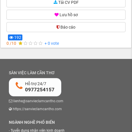
Tải CV PDF
Lưu hồ sơ
Báo cáo
192
0 /10
+ 0 vote
SÀN VIỆC LÀM CẦN THƠ
Hỗ trợ 24/7
0977254157
lienhe@sanvieclamcantho.com
https://sanvieclamcantho.com
NGÀNH NGHỀ PHỔ BIẾN
-
Tuyển dụng nhân viên kinh doanh