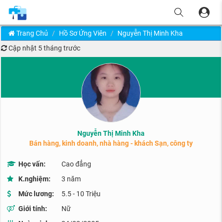
Trang Chủ
Hồ Sơ Ứng Viên
Nguyễn Thị Minh Kha
Cập nhật
5 tháng trước
Nguyễn Thị Minh Kha
Bán hàng, kinh doanh, nhà hàng - khách Sạn, công ty
Học vấn:
Cao đẳng
K.nghiệm:
3 năm
Mức lương:
5.5 - 10 Triệu
Giới tính:
Nữ