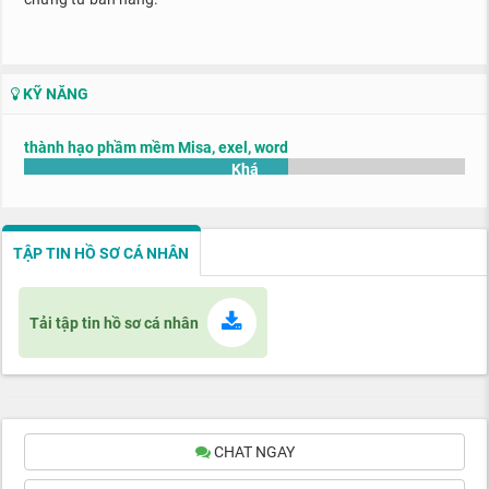
KỸ NĂNG
thành hạo phầm mềm Misa, exel, word
Khá
TẬP TIN HỒ SƠ CÁ NHÂN
Tải tập tin hồ sơ cá nhân
CHAT NGAY