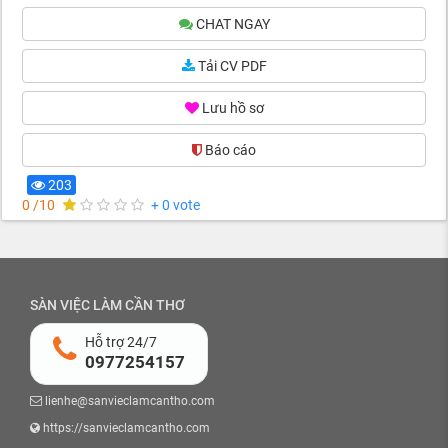
CHAT NGAY
Tải CV PDF
Lưu hồ sơ
Báo cáo
203
0 /10
+ 0 vote
SÀN VIỆC LÀM CẦN THƠ
Hỗ trợ 24/7
0977254157
lienhe@sanvieclamcantho.com
https://sanvieclamcantho.com