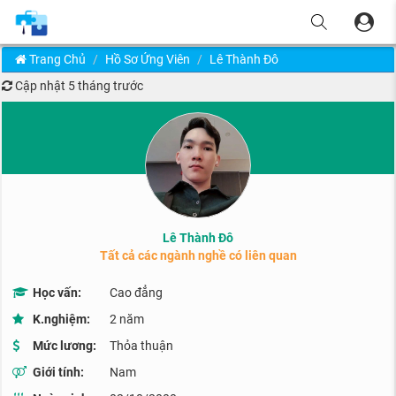
Trang Chủ
Hồ Sơ Ứng Viên
Lê Thành Đô
Cập nhật
5 tháng trước
Lê Thành Đô
Tất cả các ngành nghề có liên quan
Học vấn:
Cao đẳng
K.nghiệm:
2 năm
Mức lương:
Thỏa thuận
Giới tính:
Nam