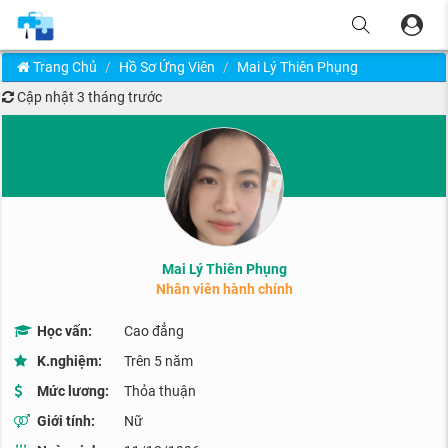
Trang Chủ
Hồ Sơ Ứng Viên
Mai Lý Thiên Phụng
Cập nhật
3 tháng trước
Mai Lý Thiên Phụng
Nhân viên hành chính
Học vấn:
Cao đẳng
K.nghiệm:
Trên 5 năm
Mức lương:
Thỏa thuận
Giới tính:
Nữ