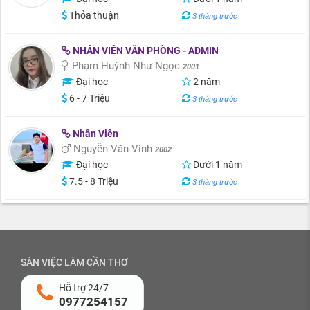
Thỏa thuận
3 tháng trước
NHÂN VIÊN VĂN PHÒNG - ADMIN
Phạm Huỳnh Như Ngọc
2001
Đại học
2 năm
6 - 7 Triệu
3 tháng trước
Nhân Viên
Nguyễn Văn Vinh
2002
Đại học
Dưới 1 năm
7.5 - 8 Triệu
3 tháng trước
SÀN VIỆC LÀM CẦN THƠ
Hỗ trợ 24/7
0977254157