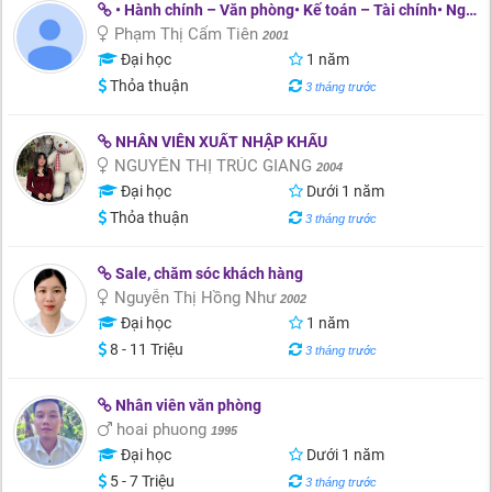
• Hành chính – Văn phòng• Kế toán – Tài chính• Ngân hàng – Tư vấn khách hàng
Phạm Thị Cẩm Tiên
2001
Đại học
1 năm
Thỏa thuận
3 tháng trước
NHÂN VIÊN XUẤT NHẬP KHẨU
NGUYỄN THỊ TRÚC GIANG
2004
Đại học
Dưới 1 năm
Thỏa thuận
3 tháng trước
Sale, chăm sóc khách hàng
Nguyễn Thị Hồng Như
2002
Đại học
1 năm
8 - 11 Triệu
3 tháng trước
Nhân viên văn phòng
hoai phuong
1995
Đại học
Dưới 1 năm
5 - 7 Triệu
3 tháng trước