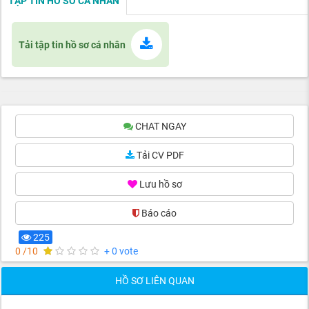
TẬP TIN HỒ SƠ CÁ NHÂN
Tải tập tin hồ sơ cá nhân
CHAT NGAY
Tải CV PDF
Lưu hồ sơ
Báo cáo
(0)
225
0 /10
+ 0 vote
HỒ SƠ LIÊN QUAN