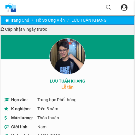
Trang Chủ
Hồ Sơ Ứng Viên
LƯU TUẤN KHANG
Cập nhật
9 ngày trước
LƯU TUẤN KHANG
Lễ tân
Học vấn:
Trung học Phổ thông
K.nghiệm:
Trên 5 năm
Mức lương:
Thỏa thuận
Giới tính:
Nam