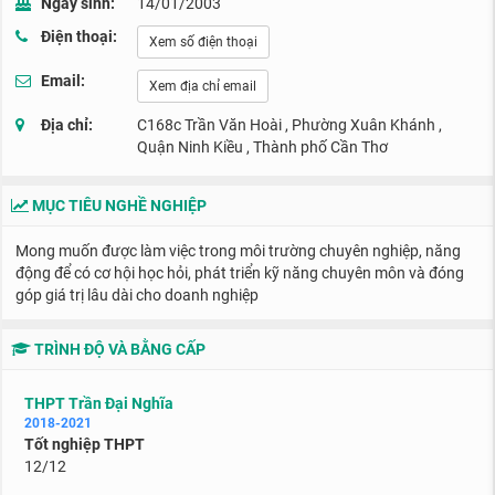
Ngày sinh:
14/01/2003
Điện thoại:
Xem số điện thoại
Email:
Xem địa chỉ email
Địa chỉ:
C168c Trần Văn Hoài , Phường Xuân Khánh ,
Quận Ninh Kiều , Thành phố Cần Thơ
MỤC TIÊU NGHỀ NGHIỆP
Mong muốn được làm việc trong môi trường chuyên nghiệp, năng
động để có cơ hội học hỏi, phát triển kỹ năng chuyên môn và đóng
góp giá trị lâu dài cho doanh nghiệp
TRÌNH ĐỘ VÀ BẰNG CẤP
THPT Trần Đại Nghĩa
2018-2021
Tốt nghiệp THPT
12/12