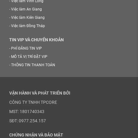
-
Việc làm Vĩnh Long
-
Việc làm An Giang
-
Việc làm Kiên Giang
-
Việc làm Đồng Tháp
TIN VIP VÀ CHUYỂN KHOẢN
-
PHÍ ĐĂNG TIN VIP
-
MÔ TẢ VỊ TRÍ ĐẶT VIP
-
THÔNG TIN THANH TOÁN
VẬN HÀNH VÀ PHÁT TRIỂN BỞI
CÔNG TY TNHH TPCORE
MST: 1801740343
SĐT: 0977.254.157
CHỨNG NHẬN VÀ BẢO MẬT