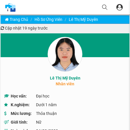
Trang Chủ
Hồ Sơ Ứng Viên
Lê Thị Mỹ Duyên
Cập nhật
19 ngày trước
Lê Thị Mỹ Duyên
Nhân viên
Học vấn:
Đại học
K.nghiệm:
Dưới 1 năm
Mức lương:
Thỏa thuận
Giới tính:
Nữ