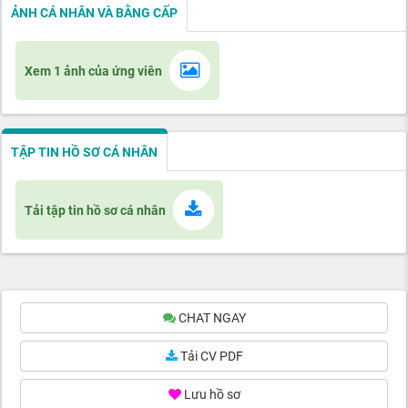
ẢNH CÁ NHÂN VÀ BẰNG CẤP
Xem 1 ảnh của ứng viên
TẬP TIN HỒ SƠ CÁ NHÂN
Tải tập tin hồ sơ cá nhân
CHAT NGAY
Tải CV PDF
Lưu hồ sơ