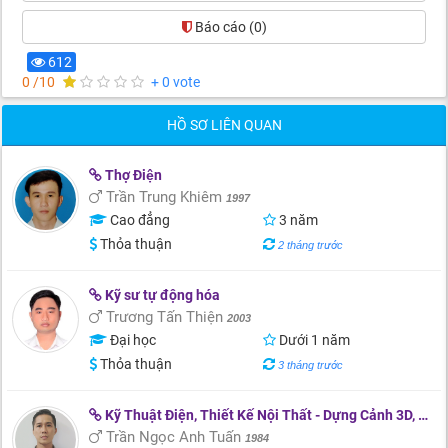
Báo cáo
(0)
612
0 /10
+ 0 vote
HỒ SƠ LIÊN QUAN
Thợ Điện
Trần Trung Khiêm
1997
Cao đẳng
3 năm
Thỏa thuận
2 tháng trước
Kỹ sư tự động hóa
Trương Tấn Thiện
2003
Đại học
Dưới 1 năm
Thỏa thuận
3 tháng trước
Kỹ Thuật Điện, Thiết Kế Nội Thất - Dựng Cảnh 3D, Chăm Sóc Cây Cảnh Sân Vườn - Bon Sai
Trần Ngọc Anh Tuấn
1984