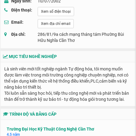
Ngày sinh:
10/07/2002
Điện thoại:
Xem số điện thoại
Email:
Xem địa chỉ email
Địa chỉ:
286/81/9a cách mạng tháng tám Phường Bùi
Hữu Nghĩa Cần Thơ
MỤC TIÊU NGHỀ NGHIỆP
Là sinh viên mới tốt nghiệp ngành Tự động hóa, tôi mong muốn
được làm việc trong môi trường công nghiệp chuyên nghiệp, nơi có
thể vận dụng kiến thức về hệ thống điều khiển,PLC,cảm biến và kỹ
năng bảo trì thiết bị.
Tôi luôn sẵn sàng học hỏi, tiếp thu công nghệ mới và phát triển bản
thân để trở thành kỹ sư bảo trì - tự động hóa giỏi trong tương lai.
TRÌNH ĐỘ VÀ BẰNG CẤP
Trường Đại Học Kỹ Thuật Công Nghệ Cần Thơ
4.5 năm