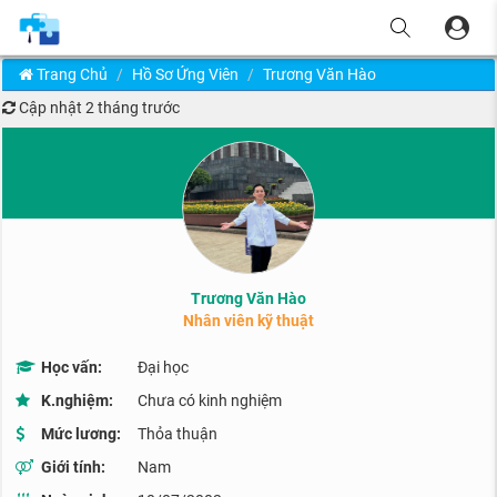
Trang Chủ
Hồ Sơ Ứng Viên
Trương Văn Hào
Cập nhật
2 tháng trước
Trương Văn Hào
Nhân viên kỹ thuật
Học vấn:
Đại học
K.nghiệm:
Chưa có kinh nghiệm
Mức lương:
Thỏa thuận
Giới tính:
Nam