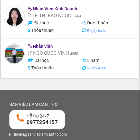
Nhân Viên Kinh Doanh
LÊ THỊ BẢO NGỌC
2003
Đại học
Dưới 1 năm
Thỏa thuận
5 ngày trước
Nhân viên
NGÔ QUỐC VINH
2002
Đại học
3 năm
Thỏa thuận
5 ngày trước
SÀN VIỆC LÀM CẦN THƠ
Hỗ trợ 24/7
0977254157
lienhe@sanvieclamcantho.com