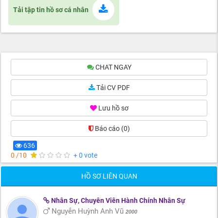
Tải tập tin hồ sơ cá nhân
CHAT NGAY
Tải CV PDF
Lưu hồ sơ
Báo cáo
(0)
636
0 /10
+ 0 vote
HỒ SƠ LIÊN QUAN
Nhân Sự, Chuyên Viên Hành Chính Nhân Sự
Nguyễn Huỳnh Anh Vũ
2000