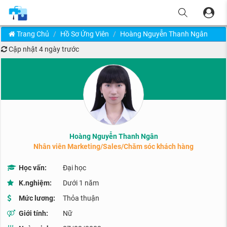
Trang Chủ
Hồ Sơ Ứng Viên
Hoàng Nguyễn Thanh Ngân
Cập nhật
4 ngày trước
Hoàng Nguyễn Thanh Ngân
Nhân viên Marketing/Sales/Chăm sóc khách hàng
Học vấn:
Đại học
K.nghiệm:
Dưới 1 năm
Mức lương:
Thỏa thuận
Giới tính:
Nữ