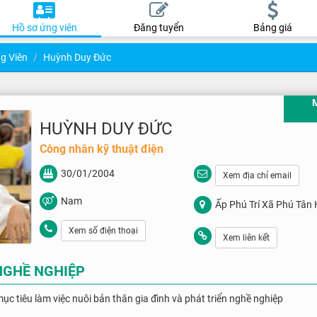
Hồ sơ ứng viên
Đăng tuyển
Bảng giá
g Viên
Huỳnh Duy Đức
HUỲNH DUY ĐỨC
Công nhân kỹ thuật điện
30/01/2004
Xem địa chỉ email
Nam
Ấp Phú Trí Xã Phú Tân
Hậu Giang
Xem số điện thoại
Xem liên kết
NGHỀ NGHIỆP
ục tiêu làm việc nuôi bản thân gia đình và phát triển nghề nghiệp