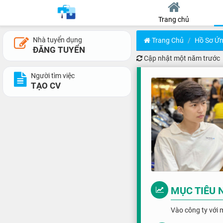
Trang chủ
Nhà tuyển dụng
Trang Chủ
Hồ Sơ Ứn
ĐĂNG TUYỂN
Cập nhật
một năm trước
Người tìm việc
TẠO CV
MỤC TIÊU 
Vào công ty với m