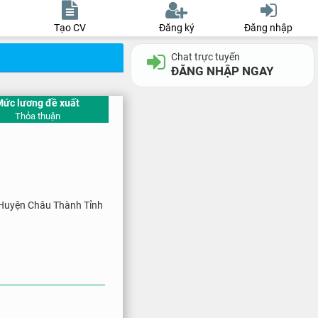
Tạo CV
Đăng ký
Đăng nhập
Chat trực tuyến
ĐĂNG NHẬP NGAY
Mức lương đề xuất
Thỏa thuận
 Huyện Châu Thành Tỉnh