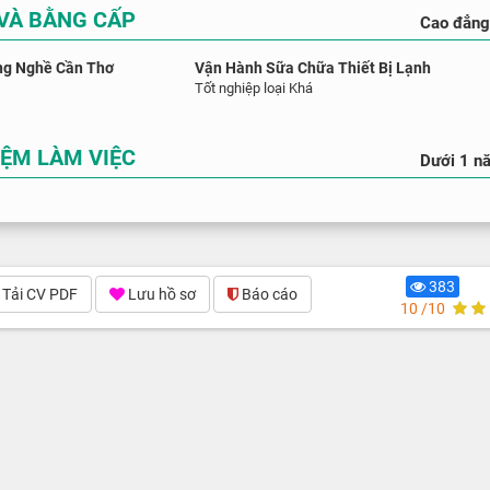
 VÀ BẰNG CẤP
Cao đẳn
ng Nghề Cần Thơ
Vận Hành Sữa Chữa Thiết Bị Lạnh
Tốt nghiệp loại Khá
IỆM LÀM VIỆC
Dưới 1 n
383
Tải CV PDF
Lưu hồ sơ
Báo cáo
10 /10