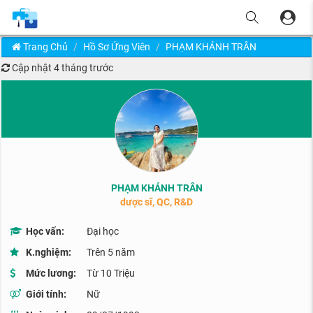
Trang Chủ
Hồ Sơ Ứng Viên
PHẠM KHÁNH TRÂN
Cập nhật
4 tháng trước
PHẠM KHÁNH TRÂN
dược sĩ, QC, R&D
Học vấn:
Đại học
K.nghiệm:
Trên 5 năm
Mức lương:
Từ 10 Triệu
Giới tính:
Nữ