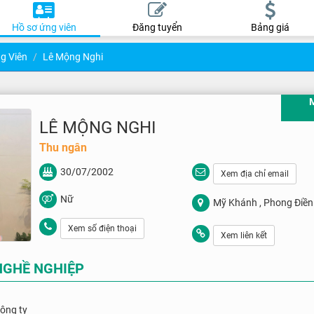
Hồ sơ ứng viên
Đăng tuyển
Bảng giá
g Viên
Lê Mộng Nghi
LÊ MỘNG NGHI
Thu ngân
30/07/2002
Xem địa chỉ email
Nữ
Mỹ Khánh , Phong Điền
Xem số điện thoại
Xem liên kết
NGHỀ NGHIỆP
công ty