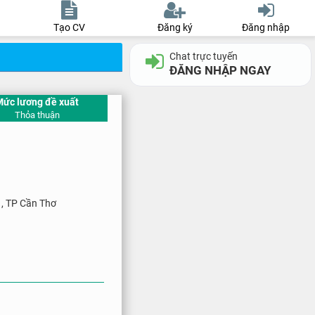
Tạo CV
Đăng ký
Đăng nhập
Chat trực tuyến
ĐĂNG NHẬP NGAY
Mức lương đề xuất
Thỏa thuận
 , TP Cần Thơ