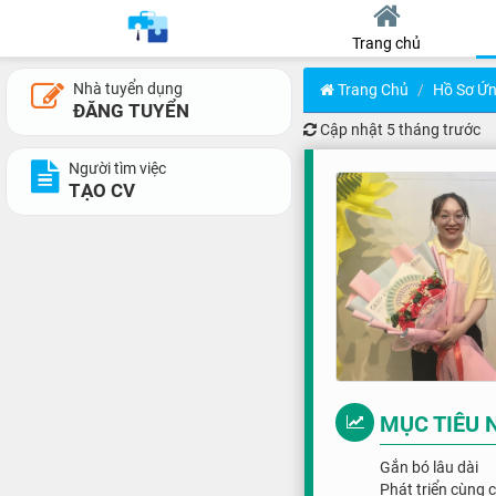
Trang chủ
Nhà tuyển dụng
Trang Chủ
Hồ Sơ Ứn
ĐĂNG TUYỂN
Cập nhật
5 tháng trước
Người tìm việc
TẠO CV
MỤC TIÊU 
Gắn bó lâu dài
Phát triển cùng 