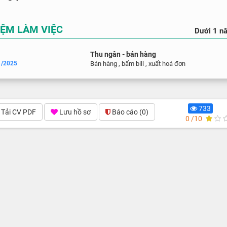
IỆM LÀM VIỆC
Dưới 1 n
Thu ngân - bán hàng
1/2025
Bán hàng , bấm bill , xuất hoá đơn
733
Tải CV PDF
Lưu hồ sơ
Báo cáo
(0)
0 /10