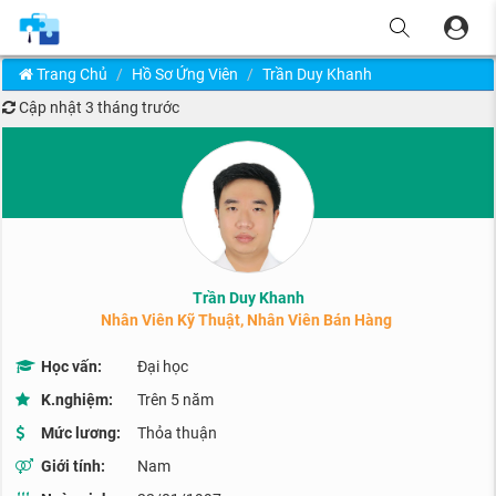
Trang Chủ
Hồ Sơ Ứng Viên
Trần Duy Khanh
Cập nhật
3 tháng trước
Trần Duy Khanh
Nhân Viên Kỹ Thuật, Nhân Viên Bán Hàng
Học vấn:
Đại học
K.nghiệm:
Trên 5 năm
Mức lương:
Thỏa thuận
Giới tính:
Nam