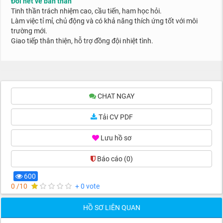
Đôi nét về bản thân
Tinh thần trách nhiệm cao, cầu tiến, ham học hỏi.
Làm việc tỉ mỉ, chủ động và có khả năng thích ứng tốt với môi
trường mới.
Giao tiếp thân thiện, hỗ trợ đồng đội nhiệt tình.
CHAT NGAY
Tải CV PDF
Lưu hồ sơ
Báo cáo
(0)
600
0 /10
+ 0 vote
HỒ SƠ LIÊN QUAN