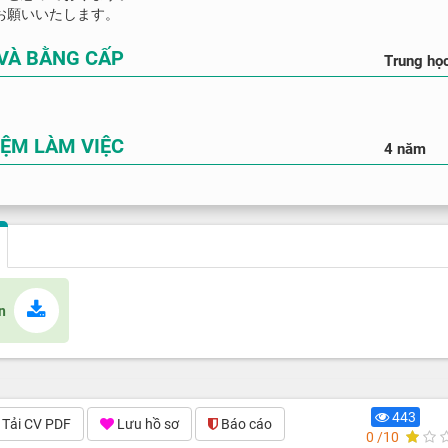
お願いいたします。
 VÀ BẰNG CẤP
Trung họ
IỆM LÀM VIỆC
4 năm
n
443
Tải CV PDF
Lưu hồ sơ
Báo cáo
(0)
0 /10