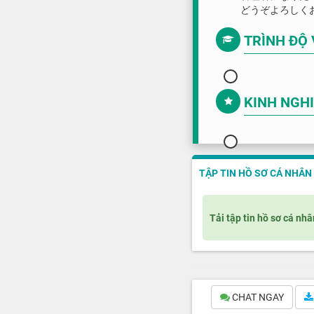
どうぞよろしく
TRÌNH ĐỘ
KINH NGH
TẬP TIN HỒ SƠ CÁ NHÂN
Tải tập tin hồ sơ cá nhâ
CHAT NGAY