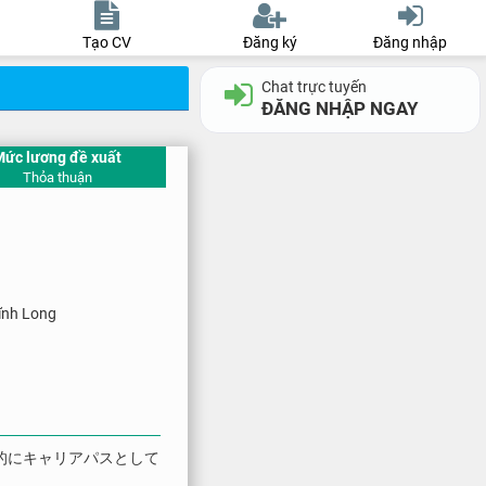
Tạo CV
Đăng ký
Đăng nhập
Chat trực tuyến
ĐĂNG NHẬP NGAY
Mức lương đề xuất
Thỏa thuận
ĩnh Long
的にキャリアパスとして