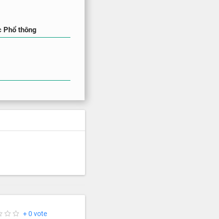
c Phổ thông
+ 0 vote