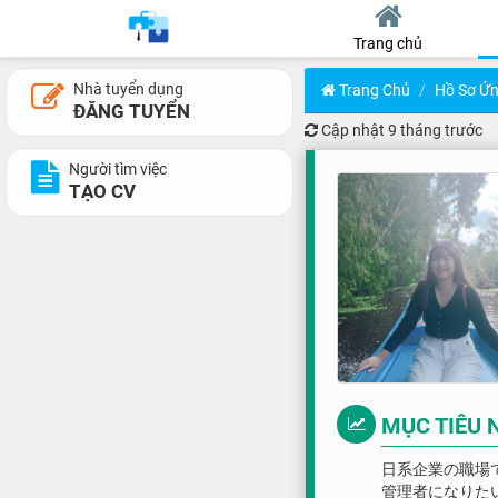
Trang chủ
Nhà tuyển dụng
Trang Chủ
Hồ Sơ Ứn
ĐĂNG TUYỂN
Cập nhật
9 tháng trước
Người tìm việc
TẠO CV
MỤC TIÊU 
日系企業の職場
管理者になりた