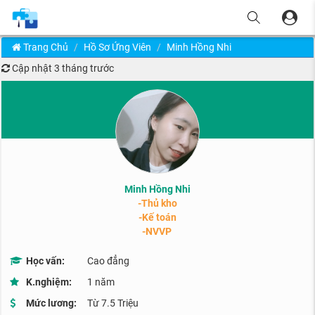
Trang Chủ
Hồ Sơ Ứng Viên
Minh Hồng Nhi
Cập nhật
3 tháng trước
Minh Hồng Nhi
-Thủ kho
-Kế toán
-NVVP
Học vấn:
Cao đẳng
K.nghiệm:
1 năm
Mức lương:
Từ 7.5 Triệu