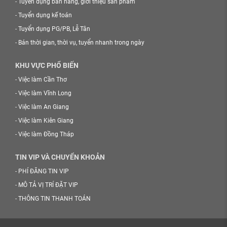
-
Tuyển dụng bán hàng, giới thiệu sản phẩm
-
Tuyển dụng kế toán
-
Tuyển dụng PG/PB, Lễ Tân
-
Bán thời gian, thời vụ, tuyển nhanh trong ngày
KHU VỰC PHỔ BIẾN
-
Việc làm Cần Thơ
-
Việc làm Vĩnh Long
-
Việc làm An Giang
-
Việc làm Kiên Giang
-
Việc làm Đồng Tháp
TIN VIP VÀ CHUYỂN KHOẢN
-
PHÍ ĐĂNG TIN VIP
-
MÔ TẢ VỊ TRÍ ĐẶT VIP
-
THÔNG TIN THANH TOÁN