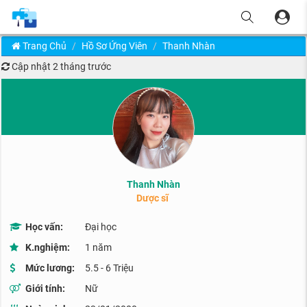
Trang Chủ
Hồ Sơ Ứng Viên
Thanh Nhàn
Cập nhật
2 tháng trước
Thanh Nhàn
Dược sĩ
Học vấn:
Đại học
K.nghiệm:
1 năm
Mức lương:
5.5 - 6 Triệu
Giới tính:
Nữ