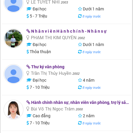
LÊ TUYẾT NHI
2003
Đại học
Dưới 1 năm
5 - 7 Triệu
8 ngày trước
N h â n v i ê n H à n h c h í n h - N h â n s ự
PHẠM THỊ KIM QUYÊN
2002
Đại học
Dưới 1 năm
Thỏa thuận
8 ngày trước
Thư ký văn phòng
Trần Thị Thủy Huyền
2002
Đại học
4 năm
7 - 10 Triệu
8 ngày trước
Hành chính nhân sự, nhân viên văn phòng, trợ lý sản xuất, QC
Bùi Võ Thị Ngọc Trâm
2000
Cao đẳng
2 năm
7 - 10 Triệu
8 ngày trước