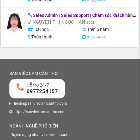
Sales Admin | Sales Support | Chăm sóc khách hàng | Telesales
NGUYỄN THỊ NGỌC HÂN
2003
Đại học
Trên 5 năm
Thỏa thuận
8 ngày trước
SÀN VIỆC LÀM CẦN THƠ
Hỗ trợ 24/7
0977254157
lienhe@sanvieclamcantho.com
https://sanvieclamcantho.com
NGÀNH NGHỀ PHỔ BIẾN
-
Tuyển dụng nhân viên kinh doanh