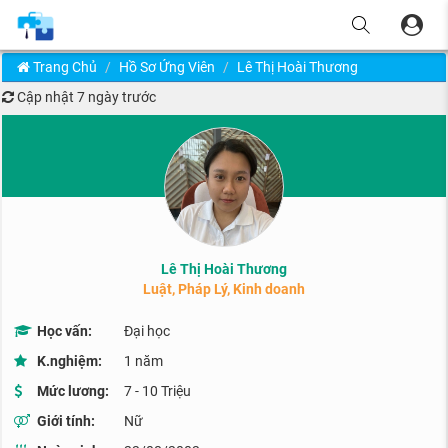
Trang Chủ
Hồ Sơ Ứng Viên
Lê Thị Hoài Thương
Cập nhật
7 ngày trước
Lê Thị Hoài Thương
Luật, Pháp Lý, Kinh doanh
Học vấn:
Đại học
K.nghiệm:
1 năm
Mức lương:
7 - 10 Triệu
Giới tính:
Nữ