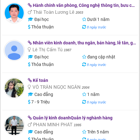
Hành chính văn phòng, Công nghệ thông tin, bưu chính viễn thông
Thái Toàn Lương Lê
2003
Đại học
Dưới 1 năm
Thỏa thuận
8 ngày trước
Nhân viên kinh doanh, thu ngân, bán hàng, lễ tân, giáo viên
Lê Thị Cẩm Tú
1987
Đại học
đang cập nhật
Thỏa thuận
8 ngày trước
Kế toán
VÕ TRẦN NGỌC NGÂN
2004
Cao đẳng
1 năm
7 - 9 Triệu
8 ngày trước
Quản lý kinh doanhQuản lý nghành hàng
PHAN MINH PHÁT
1995
Cao đẳng
Trên 5 năm
Thỏa thuận
8 ngày trước