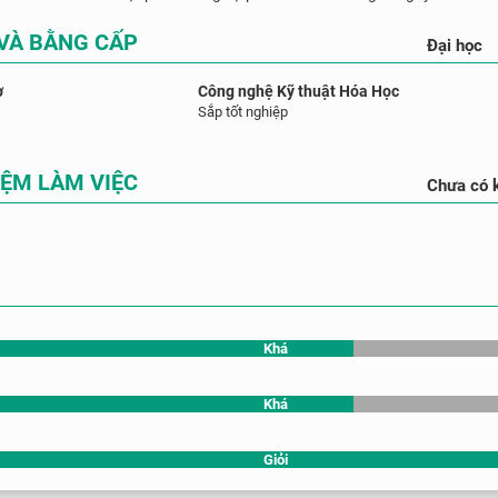
 VÀ BẰNG CẤP
Đại học
ơ
Công nghệ Kỹ thuật Hóa Học
Sắp tốt nghiệp
IỆM LÀM VIỆC
Chưa có 
Khá
Khá
Giỏi