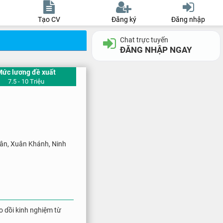
Tạo CV
Đăng ký
Đăng nhập
Chat trực tuyến
ĐĂNG NHẬP NGAY
Mức lương đề xuất
7.5 - 10 Triệu
ân, Xuân Khánh, Ninh
o dồi kinh nghiệm từ