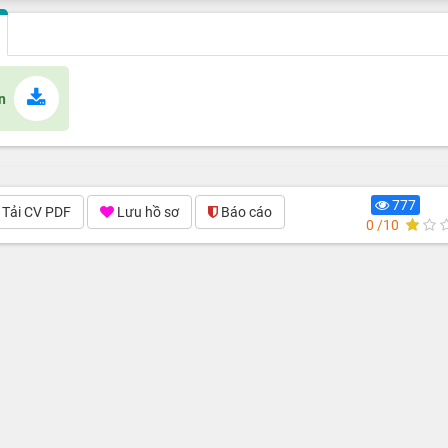
n
777
Tải CV PDF
Lưu hồ sơ
Báo cáo
0 /10