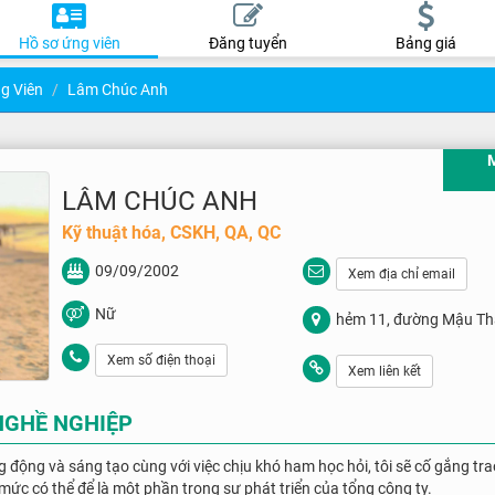
Hồ sơ ứng viên
Đăng tuyển
Bảng giá
g Viên
Lâm Chúc Anh
LÂM CHÚC ANH
Kỹ thuật hóa, CSKH, QA, QC
09/09/2002
Xem địa chỉ email
Nữ
hẻm 11, đường Mậu Th
Kiều, Cần Thơ
Xem số điện thoại
Xem liên kết
NGHỀ NGHIỆP
g động và sáng tạo cùng với việc chịu khó ham học hỏi, tôi sẽ cố gắng tra
mức có thể để là một phần trong sự phát triển của tổng công ty.