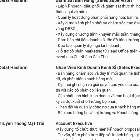
Dalat Hasfarm
Giám Sát Bán Hàng (Sales Supervisor)
- Lập kế hoạch, điều phối và giám sát thực thi
h
tháng, quí và năm;
- Quản lý hoạt động phân phối hàng hóa: bán ra,
- Xây dựng kênh phân phối và chăm sóc các đạ
vùng ĐBSCL;
- Xây dựng chương trình khuyến mãi: tuần,
tháng
- Đảm bảo chỉ tiêu doanh số, tốc độ tăng trưởn
- Đào tạo, quản lý đội ngũ kinh doanh;
- Hỗ trợ bộ phận Marketing từ Head Office triển 
event cho Chi Nhánh Cần Thơ.
Dalat Hasfarm
Nhân Viên Kinh Doanh Kênh Sỉ (Sales Exe
- Bán hàng, chăm sóc và duy trì mối quan hệ tíc
cũ, và phát triển khách hàng mới;
- Kịp thời ghi nhận và giải quyết các yêu cầu củ
tin với các bộ phận có liên quan;
- Cập nhật tình hình kinh doanh và các hoạt độn
kỳ và đột xuất cho Trưởng bộ phận;
- Theo dõi và quản lý công nợ của Khách hàng m
- Báo cáo thông tin về thị trường và Khách hàng.
ruyền Thông Mặt Trời
Account Executive
-Xây dựng, tổ chức thực hiện kế hoạch proposal
- Tư vấn, đàm phán trực tiếp với khách hàng, ký