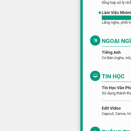
tổng hợp xử lý nh
Làm Việc Nhó
Lắng nghe, phối 
NGOẠI NG
Tiếng Anh
Cơ Bản (nghe, nói,
TIN HỌC
Tin Học Văn Ph
Sử dụng thành th
Edit Video
Capcut, Canva, I