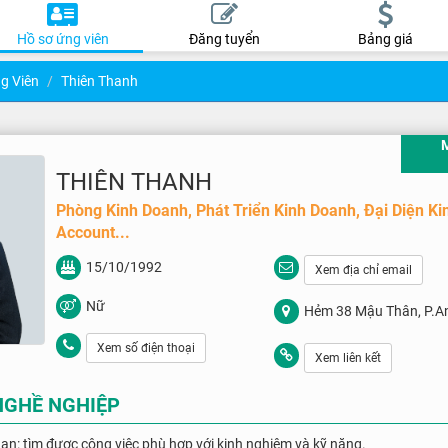
Hồ sơ ứng viên
Đăng tuyển
Bảng giá
g Viên
Thiên Thanh
THIÊN THANH
Phòng Kinh Doanh, Phát Triển Kinh Doanh, Đại Diện Ki
Account...
15/10/1992
Xem địa chỉ email
Nữ
Hẻm 38 Mậu Thân, P.An 
Cần Thơ
Xem số điện thoại
Xem liên kết
NGHỀ NGHIỆP
hạn: tìm được công việc phù hợp với kinh nghiệm và kỹ năng.