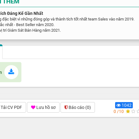
N THÊM
ích Đáng Kể Gần Nhất
 đặc biệt vì những đóng góp và thành tích tốt nhất team Sales vào năm 2019.
sắc nhất - Best Seller năm 2020.
vị trí Giám Sát Bán Hàng năm 2021.
n
1042
Tải CV PDF
Lưu hồ sơ
Báo cáo
(0)
0 /10