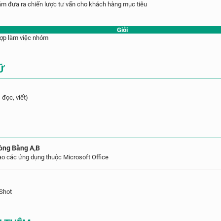
ằm đưa ra chiến lược tư vấn cho khách hàng mục tiêu
m
Giỏi
hợp làm việc nhóm
Ữ
 đọc, viết)
òng Bằng A,B
ạo các ứng dụng thuộc Microsoft Office
nShot