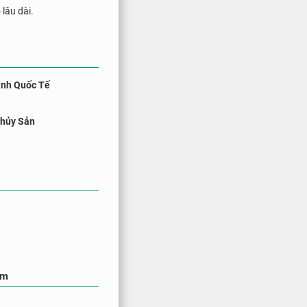
 lâu dài.
anh Quốc Tế
Thủy Sản
ăm