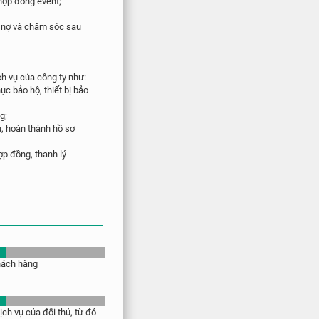
 hợp đồng event;
;
g nợ và chăm sóc sau
ịch vụ của công ty như:
 bảo hộ, thiết bị bảo
g;
u, hoàn
thành hồ sơ
ợp đồng, thanh lý
khách hàng
ịch vụ của đối thủ, từ đó