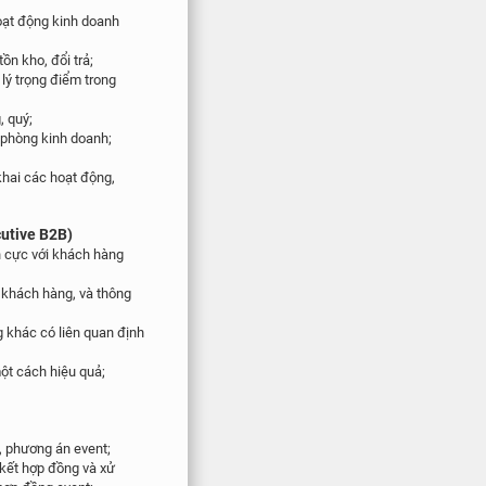
oạt động kinh doanh
tồn kho, đổi trả;
i
lý trọng điểm trong
, quý;
g
phòng kinh doanh;
khai các hoạt động,
cutive B2B)
h cực với khách hàng
a khách hàng, và thông
g khác có liên quan định
ột cách hiệu quả;
,
phương án event;
 kết hợp đồng và xử