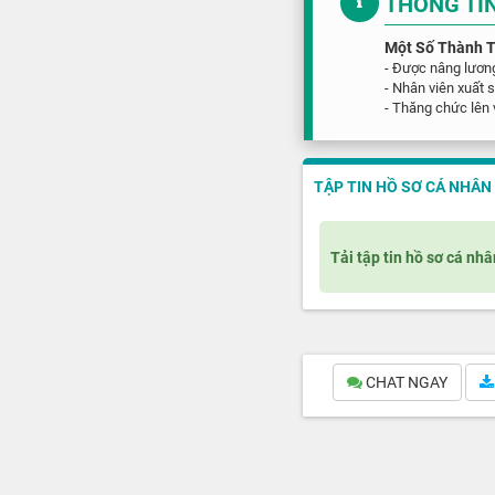
THÔNG TI
Một Số Thành T
- Được nâng lương
- Nhân viên xuất 
- Thăng chức lên 
TẬP TIN HỒ SƠ CÁ NHÂN
Tải tập tin hồ sơ cá nhâ
CHAT NGAY