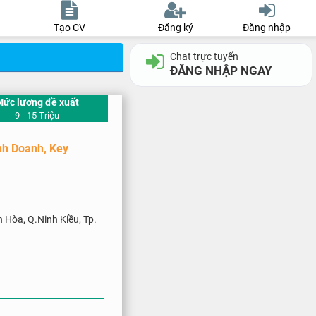
Tạo CV
Đăng ký
Đăng nhập
Chat trực tuyến
ĐĂNG NHẬP NGAY
Mức lương đề xuất
9 - 15 Triệu
nh Doanh, Key
Hòa, Q.Ninh Kiều, Tp.