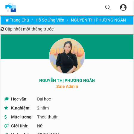
Trang Chủ
Hồ Sơ Ứng Viên
NGUYỄN THỊ PHƯƠNG NGÂN
Cập nhật
một tháng trước
NGUYỄN THỊ PHƯƠNG NGÂN
Sale Admin
Học vấn:
Đại học
K.nghiệm:
2 năm
Mức lương:
Thỏa thuận
Giới tính:
Nữ