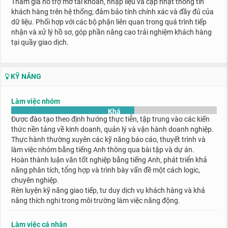
Tham gia hỗ trợ mở tài khoản, nhậ
p liệu và cậ
p nhậ
t thông tin
khách hàng trên hệ
thống; đảm bảo tính chính xác và đầy đủ của
dữ liệu. Phối hợp với các bộ phậ
n
liên quan trong quá trình tiếp
nhậ
n và xử lý hồ sơ, góp phần nâng cao trải nghiệm
khách hàng
tại quầy giao dịch.
KỸ NĂNG
Làm việc nhóm
Khá
Được đào tạo theo định hướng thực tiễn, tập trung vào các kiến
thức nền tảng về kinh doanh, quản lý và vận hành doanh nghiệp.
Thực hành thường xuyên các kỹ năng báo cáo, thuyết trình và
làm việc nhóm bằng tiếng Anh thông qua bài tập và dự án.
Hoàn thành luận văn tốt nghiệp bằng tiếng Anh, phát triển khả
năng phân tích, tổng hợp và trình bày vấn đề một cách logic,
chuyên nghiệp.
Rèn luyện kỹ năng giao tiếp, tư duy dịch vụ khách hàng và khả
năng thích nghi trong môi trường làm việc năng động.
Làm việc cá nhân