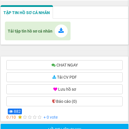
TẬP TIN HỒ SƠ CÁ NHÂN
Tải tập tin hồ sơ cá nhân
CHAT NGAY
Tải CV PDF
Lưu hồ sơ
Báo cáo
(0)
882
0 /10
+ 0 vote