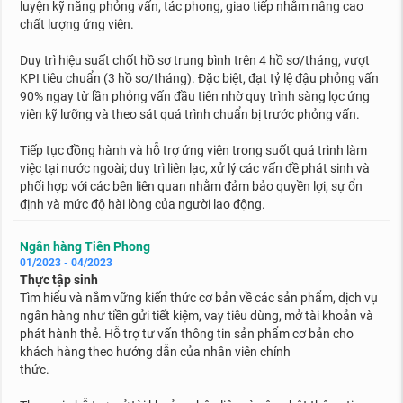
luyện kỹ năng phỏng vấn, tác phong, giao tiếp nhằm nâng cao
chất lượng ứng viên.
Duy trì hiệu suất chốt hồ sơ trung bình trên 4 hồ sơ/tháng, vượt
KPI tiêu chuẩn (3 hồ sơ/tháng). Đặc biệt, đạt tỷ lệ đậu phỏng vấn
90% ngay từ lần phỏng vấn đầu tiên nhờ quy trình sàng lọc ứng
viên kỹ lưỡng và theo sát quá trình chuẩn bị trước phỏng vấn.
Tiếp tục đồng hành và hỗ trợ ứng viên trong suốt quá trình làm
việc tại nước ngoài; duy trì liên lạc, xử lý các vấn đề phát sinh và
phối hợp với các bên liên quan nhằm đảm bảo quyền lợi, sự ổn
định và mức độ hài lòng của người lao động.
Ngân hàng Tiên Phong
01/2023 - 04/2023
Thực tập sinh
Tìm hiểu và nắm vững kiến thức cơ bản về các sản phẩm, dịch vụ
ngân hàng như
tiền gửi tiết kiệm, vay tiêu dùng, mở tài khoản và
phát hành thẻ. Hỗ trợ tư vấn
thông tin sản phẩm cơ bản cho
khách hàng theo hướng dẫn của nhân viên chính
thức.