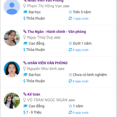
Nhân Viên Văn Phòng
Phạm Thị Hồng Vạn
1990
Đại học
Trên 5 năm
Thỏa thuận
7 ngày trước
Thu Ngân - Hành chính - Văn phòng
Ngụy Thúy Duy
2002
Cao đẳng
Dưới 1 năm
Thỏa thuận
8 ngày trước
nHÂN VIÊN VĂN PHÒNG
Nguyễn Như bình
2003
Đại học
Chưa có kinh nghiệm
Thỏa thuận
8 ngày trước
Kế toán
VÕ TRẦN NGỌC NGÂN
2004
Cao đẳng
1 năm
7 - 9 Triệu
8 ngày trước