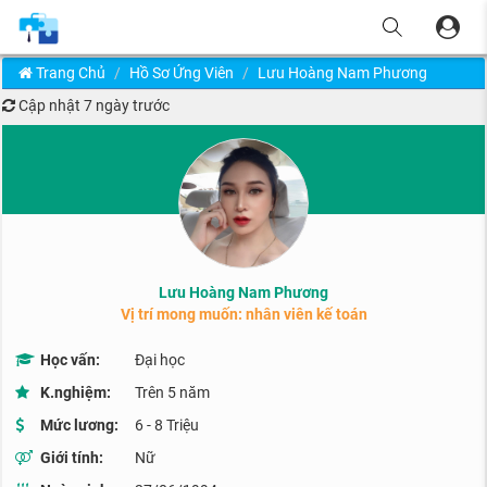
Trang Chủ
Hồ Sơ Ứng Viên
Lưu Hoàng Nam Phương
Cập nhật
7 ngày trước
Lưu Hoàng Nam Phương
Vị trí mong muốn: nhân viên kế toán
Học vấn:
Đại học
K.nghiệm:
Trên 5 năm
Mức lương:
6 - 8 Triệu
Giới tính:
Nữ