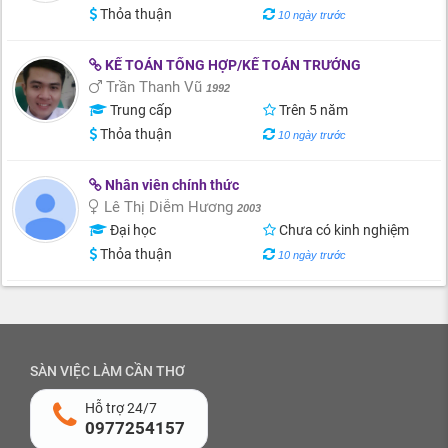
Thỏa thuận
10 ngày trước
KẾ TOÁN TỔNG HỢP/KẾ TOÁN TRƯỞNG
Trần Thanh Vũ
1992
Trung cấp
Trên 5 năm
Thỏa thuận
10 ngày trước
Nhân viên chính thức
Lê Thị Diễm Hương
2003
Đại học
Chưa có kinh nghiệm
Thỏa thuận
10 ngày trước
SÀN VIỆC LÀM CẦN THƠ
Hỗ trợ 24/7
0977254157