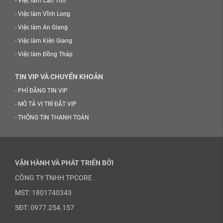
-
Việc làm Cần Thơ
-
Việc làm Vĩnh Long
-
Việc làm An Giang
-
Việc làm Kiên Giang
-
Việc làm Đồng Tháp
TIN VIP VÀ CHUYỂN KHOẢN
-
PHÍ ĐĂNG TIN VIP
-
MÔ TẢ VỊ TRÍ ĐẶT VIP
-
THÔNG TIN THANH TOÁN
VẬN HÀNH VÀ PHÁT TRIỂN BỞI
CÔNG TY TNHH TPCORE
MST: 1801740343
SĐT: 0977.254.157