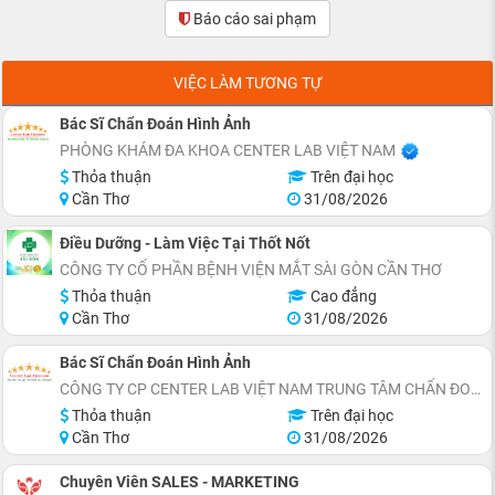
Báo cáo sai phạm
(0)
VIỆC LÀM TƯƠNG TỰ
Bác Sĩ Chẩn Đoán Hình Ảnh
PHÒNG KHÁM ĐA KHOA CENTER LAB VIỆT NAM
Thỏa thuận
Trên đại học
Cần Thơ
31/08/2026
Điều Dưỡng - Làm Việc Tại Thốt Nốt
CÔNG TY CỔ PHẦN BỆNH VIỆN MẮT SÀI GÒN CẦN THƠ
Thỏa thuận
Cao đẳng
Cần Thơ
31/08/2026
Bác Sĩ Chẩn Đoán Hình Ảnh
CÔNG TY CP CENTER LAB VIỆT NAM TRUNG TÂM CHẨN ĐOÁN Y KHOA
Thỏa thuận
Trên đại học
Cần Thơ
31/08/2026
Chuyên Viên SALES - MARKETING