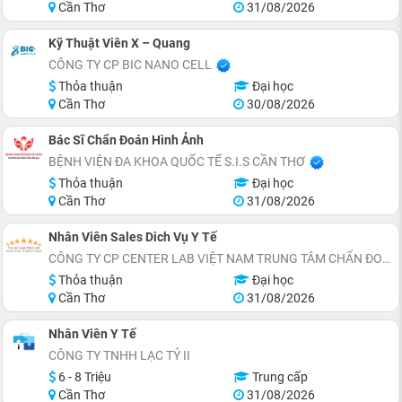
Cần Thơ
31/08/2026
Kỹ Thuật Viên X – Quang
CÔNG TY CP BIC NANO CELL
Thỏa thuận
Đại học
Cần Thơ
30/08/2026
Bác Sĩ Chẩn Đoán Hình Ảnh
BỆNH VIỆN ĐA KHOA QUỐC TẾ S.I.S CẦN THƠ
Thỏa thuận
Đại học
Cần Thơ
31/08/2026
Nhân Viên Sales Dich Vụ Y Tế
CÔNG TY CP CENTER LAB VIỆT NAM TRUNG TÂM CHẨN ĐOÁN Y KHOA
Thỏa thuận
Đại học
Cần Thơ
31/08/2026
Nhân Viên Y Tế
CÔNG TY TNHH LẠC TỶ II
6 - 8 Triệu
Trung cấp
Cần Thơ
31/08/2026