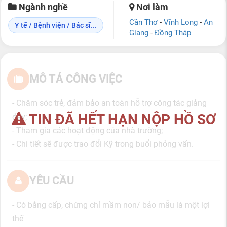
Ngành nghề
Nơi làm
Cần Thơ
-
Vĩnh Long
-
An
Y tế / Bệnh viện / Bác sĩ...
Giang
-
Đồng Tháp
MÔ TẢ CÔNG VIỆC
- Chăm sóc trẻ, đảm bảo an toàn hỗ trợ công tác giảng
TIN ĐÃ HẾT HẠN NỘP HỒ SƠ
dạy;
- Tham gia các hoạt động của nhà trường;
- Chi tiết sẽ được trao đổi Kỹ trong buổi phỏng vấn.
YÊU CẦU
- Có bằng cấp, chứng chỉ mầm non/ bảo mẫu là một lợi
thế