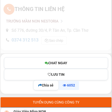
THÔNG TIN LIÊN HỆ
TRƯỜNG MẦM NON NESTORIA
Số 776, đường 30/4, P. Tân An, Tp. Cần Thơ
0374 312 513
Sao chép
CHAT NGAY
LƯU TIN
Chia sẻ
6052
TUYỂN DỤNG CÙNG CÔNG TY
Giáo Viên Mầm NON