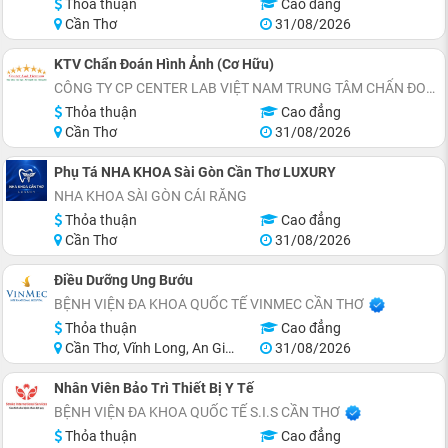
Thỏa thuận
Cao đẳng
Cần Thơ
31/08/2026
KTV Chẩn Đoán Hình Ảnh (Cơ Hữu)
CÔNG TY CP CENTER LAB VIỆT NAM TRUNG TÂM CHẨN ĐOÁN Y KHOA
Thỏa thuận
Cao đẳng
Cần Thơ
31/08/2026
Phụ Tá NHA KHOA Sài Gòn Cần Thơ LUXURY
NHA KHOA SÀI GÒN CÁI RĂNG
Thỏa thuận
Cao đẳng
Cần Thơ
31/08/2026
Điều Dưỡng Ung Bướu
BỆNH VIỆN ĐA KHOA QUỐC TẾ VINMEC CẦN THƠ
Thỏa thuận
Cao đẳng
Cần Thơ, Vĩnh Long, An Giang, Hậu Giang
31/08/2026
Nhân Viên Bảo Trì Thiết Bị Y Tế
BỆNH VIỆN ĐA KHOA QUỐC TẾ S.I.S CẦN THƠ
Thỏa thuận
Cao đẳng