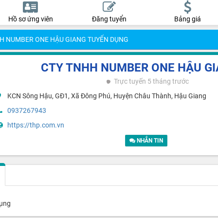
Hồ sơ ứng viên
Đăng tuyển
Bảng giá
H NUMBER ONE HẬU GIANG TUYỂN DỤNG
CTY TNHH NUMBER ONE HẬU G
Trực tuyến
5 tháng trước
KCN Sông Hậu, GĐ1, Xã Đông Phú, Huyện Châu Thành, Hậu Giang
0937267943
https://thp.com.vn
NHẮN TIN
dụng