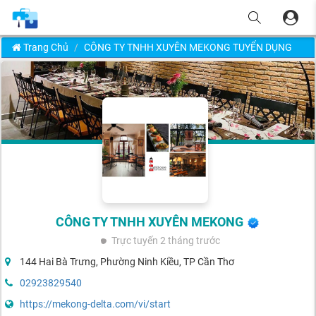
Trang Chủ
CÔNG TY TNHH XUYÊN MEKONG TUYỂN DỤNG
CÔNG TY TNHH XUYÊN MEKONG
Trực tuyến
2 tháng trước
144 Hai Bà Trưng, Phường Ninh Kiều, TP Cần Thơ
02923829540
https://mekong-delta.com/vi/start