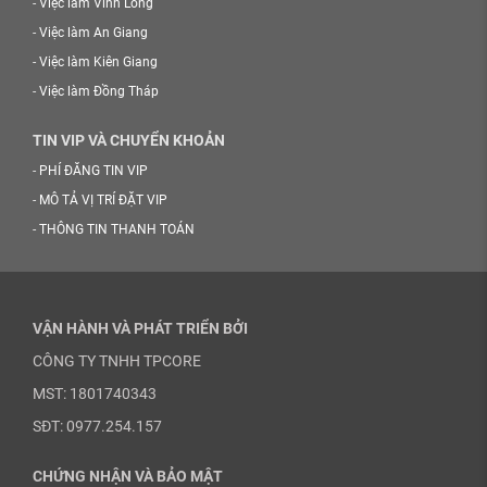
-
Việc làm Vĩnh Long
-
Việc làm An Giang
-
Việc làm Kiên Giang
-
Việc làm Đồng Tháp
TIN VIP VÀ CHUYỂN KHOẢN
-
PHÍ ĐĂNG TIN VIP
-
MÔ TẢ VỊ TRÍ ĐẶT VIP
-
THÔNG TIN THANH TOÁN
VẬN HÀNH VÀ PHÁT TRIỂN BỞI
CÔNG TY TNHH TPCORE
MST: 1801740343
SĐT: 0977.254.157
CHỨNG NHẬN VÀ BẢO MẬT