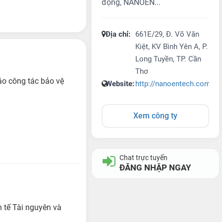
động, NANOEN...
Địa chỉ:
661E/29, Đ. Võ Văn
Kiệt, KV Bình Yên A, P.
Long Tuyền, TP. Cần
Thơ
áo công tác bảo vệ
Website:
http://nanoentech.com.vn
Xem công ty
Chat trực tuyến
ĐĂNG NHẬP NGAY
 tế Tài nguyên và