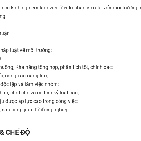
ên có kinh nghiệm làm việc ở vị trí nhân viên tư vấn môi trườn
ơng
huận
pháp luật về môi trường;
h;
 huống; Khả năng tổng hợp, phân tích tốt, chính xác;
i, nâng cao năng lực;
 độc lập và làm việc nhóm;
ận, chặt chẽ và có tính kỷ luật cao;
hịu được áp lực cao trong công việc;
c, sẵn lòng giúp đỡ đồng nghiệp.
 & CHẾ ĐỘ