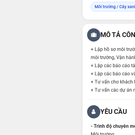
Môi trường / Cây xanh
MÔ TẢ CÔN
+ Lập hồ sơ môi trư
môi trường, Vận hàn
+ Lập các báo cáo t
+ Lập các báo cáo v
+ Tư vấn cho khách h
+ Tư vấn các dự án 
YÊU CẦU
- Trình độ chuyên 
Môi trường.