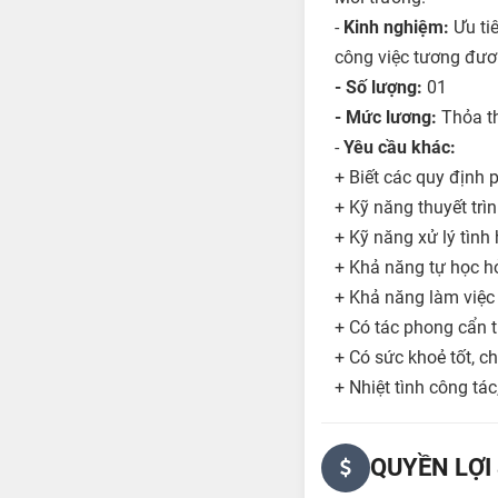
-
Kinh nghiệm:
Ưu ti
công việc tương đư
- Số lượng:
01
- Mức lương:
Thỏa t
-
Yêu cầu khác:
+ Biết các quy định 
+ Kỹ năng thuyết trìn
+ Kỹ năng xử lý tình
+ Khả năng tự học hỏ
+ Khả năng làm việc
+ Có tác phong cẩn th
+ Có sức khoẻ tốt, c
+ Nhiệt tình công tá
QUYỀN LỢI