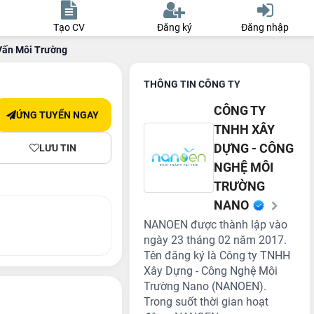
Tạo CV
Đăng ký
Đăng nhập
Vấn Môi Trường
THÔNG TIN CÔNG TY
CÔNG TY
ỨNG TUYỂN NGAY
TNHH XÂY
DỰNG - CÔNG
LƯU TIN
NGHỆ MÔI
TRƯỜNG
NANO
NANOEN được thành lập vào
ngày 23 tháng 02 năm 2017.
Tên đăng ký là Công ty TNHH
Xây Dựng - Công Nghệ Môi
Trường Nano (NANOEN).
Trong suốt thời gian hoạt