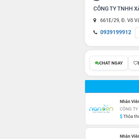
CÔNG TY TNHH X
661E/29, Đ. Võ Vă
0939199912
CHAT NGAY
Nhân Viê
CÔNG TY
Thỏa th
Nhân Viê