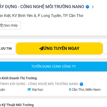
ÂY DỰNG - CÔNG NGHỆ MÔI TRƯỜNG NANO
n Kiệt, KV Bình Yên A, P. Long Tuyền, TP. Cần Thơ
Sao chép
ỨNG TUYỂN NGAY
LƯU TIN
TUYỂN DỤNG CÙNG CÔNG TY
n Kinh Doanh Thị Trường
 TNHH XÂY DỰNG - CÔNG NGHỆ MÔI TRƯỜNG NANO
uận
Đại học
Cần Thơ, Miền Nam
n Kỹ Thuật Môi Trường