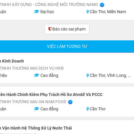
 TNHH XÂY DỰNG - CÔNG NGHỆ MÔI TRƯỜNG NANO
uận
Đại học
Cần Thơ, Miền Nam
Báo cáo sai phạm
VIỆC LÀM TƯƠNG TỰ
n Kinh Doanh
 TNHH THƯƠNG MẠI DỊCH VỤ HKB
riệu
Cao đẳng
Cần Thơ, Vĩnh Long, Hậu Giang, Sóc Trăng, Bạc Liêu, Cà Mau
iên Hành Chính Kiêm Phụ Trách Hồ Sơ Atvslđ Và PCCC
 TNHH THƯƠNG MẠI AN NAM FOOD
uận
Cao đẳng
Cần Thơ
n Vận Hành Hệ Thống Xử Lý Nước Thải