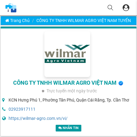
Trang Chủ
CÔNG TY TNHH WILMAR AGRO VIỆT NAM TUYỂN D
CÔNG TY TNHH WILMAR AGRO VIỆT NAM
Trực tuyến
một ngày trước
KCN Hưng Phú 1, Phường Tân Phú, Quận Cái Răng, Tp. Cần Thơ
02923917111
https://wilmar-agro.com.vn/vi/
NHẮN TIN