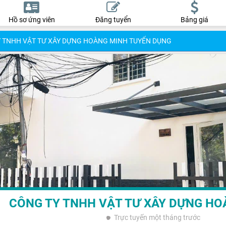
Hồ sơ ứng viên
Đăng tuyển
Bảng giá
 TNHH VẬT TƯ XÂY DỰNG HOÀNG MINH TUYỂN DỤNG
CÔNG TY TNHH VẬT TƯ XÂY DỰNG H
Trực tuyến
một tháng trước