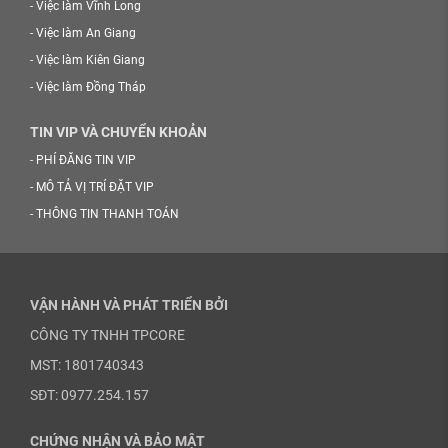
-
Việc làm Vĩnh Long
-
Việc làm An Giang
-
Việc làm Kiên Giang
-
Việc làm Đồng Tháp
TIN VIP VÀ CHUYỂN KHOẢN
-
PHÍ ĐĂNG TIN VIP
-
MÔ TẢ VỊ TRÍ ĐẶT VIP
-
THÔNG TIN THANH TOÁN
VẬN HÀNH VÀ PHÁT TRIỂN BỞI
CÔNG TY TNHH TPCORE
MST: 1801740343
SĐT: 0977.254.157
CHỨNG NHẬN VÀ BẢO MẬT