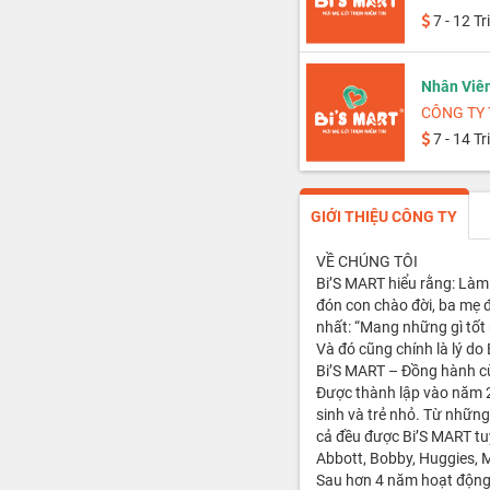
7 - 12 Tr
Nhân Viê
CÔNG TY 
7 - 14 Tr
GIỚI THIỆU CÔNG TY
VỀ CHÚNG TÔI
Bi’S MART hiểu rằng: Làm
đón con chào đời, ba mẹ đ
nhất: “Mang những gì tốt 
Và đó cũng chính là lý do 
Bi’S MART – Đồng hành c
Được thành lập vào năm 
sinh và trẻ nhỏ. Từ những
cả đều được Bi’S MART tuy
Abbott, Bobby, Huggies, 
Sau hơn 4 năm hoạt động,