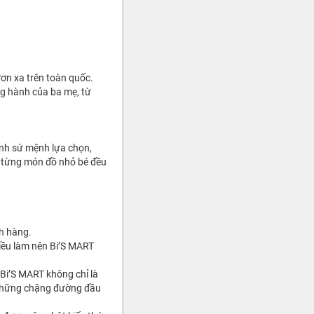
ơn xa trên toàn quốc.
g hành của ba mẹ, từ
ình sứ mệnh lựa chọn,
ể từng món đồ nhỏ bé đều
ch hàng.
iều làm nên Bi’S MART
 Bi’S MART không chỉ là
 những chặng đường đầu