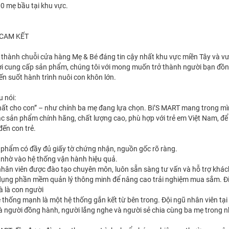
0 mẹ bầu tại khu vực.
 CAM KẾT
 thành chuỗi cửa hàng Mẹ & Bé đáng tin cậy nhất khu vực miền Tây và vư
ơi cung cấp sản phẩm, chúng tôi với mong muốn trở thành người bạn đồn
n suốt hành trình nuôi con khôn lớn.
u nói:
hất cho con” – như chính ba mẹ đang lựa chọn. Bi’S MART mang trong m
ác sản phẩm chính hãng, chất lượng cao, phù hợp với trẻ em Việt Nam, đ
đến con trẻ.
phẩm có đầy đủ giấy tờ chứng nhận, nguồn gốc rõ ràng.
u nhờ vào hệ thống vận hành hiệu quả.
 nhân viên được đào tạo chuyên môn, luôn sẵn sàng tư vấn và hỗ trợ khá
dụng phần mềm quản lý thông minh để nâng cao trải nghiệm mua sắm. Đ
à là con người
ệ thống mạnh là một hệ thống gắn kết từ bên trong. Đội ngũ nhân viên tại
à người đồng hành, người lắng nghe và người sẻ chia cùng ba mẹ trong