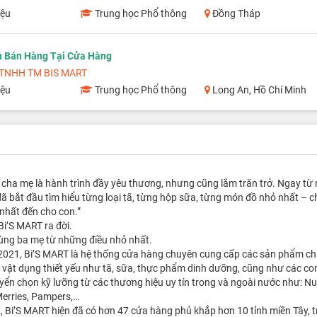
iệu
Trung học Phổ thông
Đồng Tháp
n Bán Hàng Tại Cửa Hàng
TNHH TM BIS MART
iệu
Trung học Phổ thông
Long An, Hồ Chí Minh
 cha mẹ là hành trình đầy yêu thương, nhưng cũng lắm trăn trở. Ngay từ
ã bắt đầu tìm hiểu từng loại tã, từng hộp sữa, từng món đồ nhỏ nhất – 
nhất đến cho con.”
Bi’S MART ra đời.
ùng ba mẹ từ những điều nhỏ nhất.
2021, Bi’S MART là hệ thống cửa hàng chuyên cung cấp các sản phẩm c
 vật dụng thiết yếu như tã, sữa, thực phẩm dinh dưỡng, cũng như các com
ển chọn kỹ lưỡng từ các thương hiệu uy tín trong và ngoài nước như: Nut
Merries, Pampers,…
 Bi’S MART hiện đã có hơn 47 cửa hàng phủ khắp hơn 10 tỉnh miền Tây, t