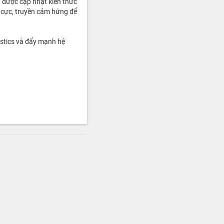
 được cập nhật kiến thức
 cực, truyền cảm hứng để
istics và đẩy mạnh hệ