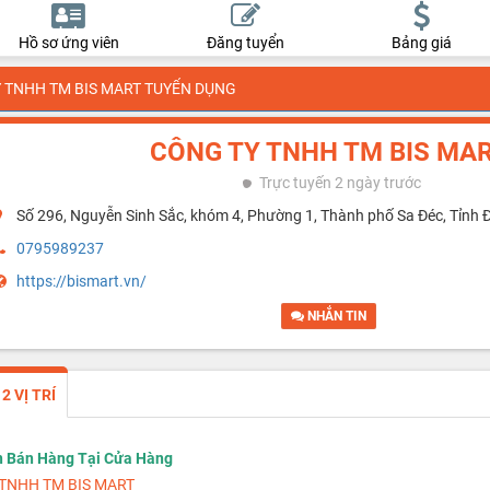
Hồ sơ ứng viên
Đăng tuyển
Bảng giá
 TNHH TM BIS MART TUYỂN DỤNG
CÔNG TY TNHH TM BIS MA
Trực tuyến
2 ngày trước
Số 296, Nguyễn Sinh Sắc, khóm 4, Phường 1, Thành phố Sa Đéc, Tỉnh 
0795989237
https://bismart.vn/
NHẮN TIN
 VỊ TRÍ
n Bán Hàng Tại Cửa Hàng
TNHH TM BIS MART