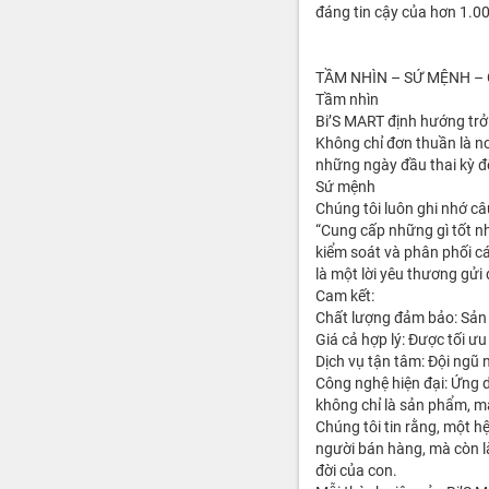
đáng tin cậy của hơn 1.00
TẦM NHÌN – SỨ MỆNH –
Tầm nhìn
Bi’S MART định hướng trở
Không chỉ đơn thuần là n
những ngày đầu thai kỳ đế
Sứ mệnh
Chúng tôi luôn ghi nhớ câ
“Cung cấp những gì tốt n
kiểm soát và phân phối c
là một lời yêu thương gửi 
Cam kết:
Chất lượng đảm bảo: Sản 
Giá cả hợp lý: Được tối ư
Dịch vụ tận tâm: Đội ngũ
Công nghệ hiện đại: Ứng 
không chỉ là sản phẩm, m
Chúng tôi tin rằng, một h
người bán hàng, mà còn l
đời của con.