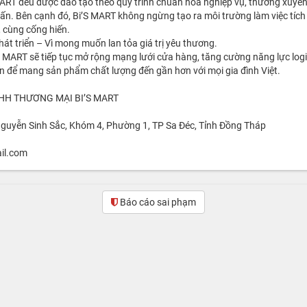
MART đều được đào tạo theo quy trình chuẩn hóa nghiệp vụ, thường xuyên
ấn. Bên cạnh đó, Bi’S MART không ngừng tạo ra môi trường làm việc tích
, cùng cống hiến.
t triển – Vì mong muốn lan tỏa giá trị yêu thương.
S MART sẽ tiếp tục mở rộng mạng lưới cửa hàng, tăng cường năng lực log
n để mang sản phẩm chất lượng đến gần hơn với mọi gia đình Việt.
NHH THƯƠNG MẠI BI’S MART
 Nguyễn Sinh Sắc, Khóm 4, Phường 1, TP Sa Đéc, Tỉnh Đồng Tháp
il.com
Báo cáo sai phạm