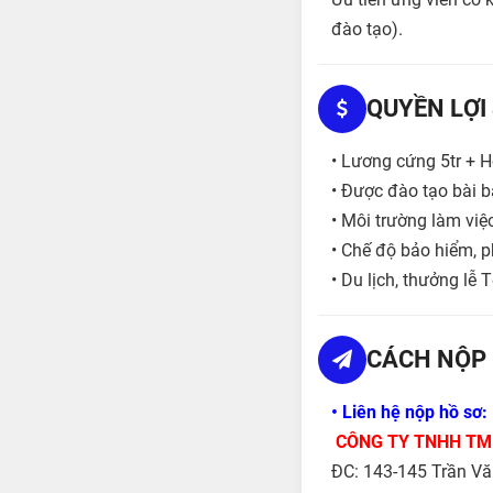
đào tạo).
QUYỀN LỢI
• Lương cứng 5tr + 
• Được đào tạo bài b
• Môi trường làm việ
• Chế độ bảo hiểm, p
• Du lịch, thưởng lễ T
CÁCH NỘP 
• Liên hệ nộp hồ sơ:
CÔNG TY
TNHH TM
ĐC: 143-145 Trần Vă