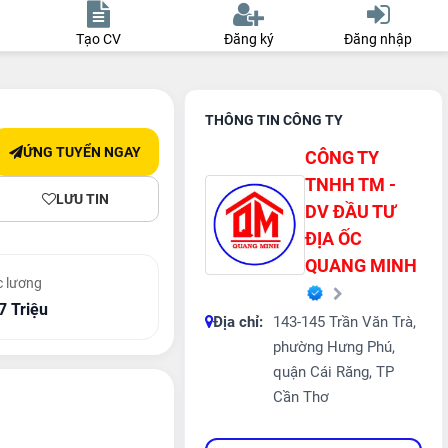
Tạo CV
Đăng ký
Đăng nhập
THÔNG TIN CÔNG TY
ỨNG TUYỂN NGAY
CÔNG TY
TNHH TM -
LƯU TIN
DV ĐẦU TƯ
ĐỊA ỐC
QUANG MINH
 lương
 7 Triệu
Địa chỉ:
143-145 Trần Văn Trà,
phường Hưng Phú,
quận Cái Răng, TP
Cần Thơ