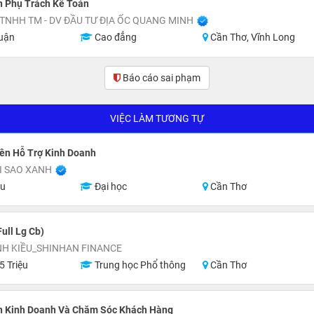
n Phụ Trách Kế Toán
TNHH TM - DV ĐẦU TƯ ĐỊA ỐC QUANG MINH
uận
Cao đẳng
Cần Thơ, Vĩnh Long
Báo cáo sai phạm
(0)
VIỆC LÀM TƯƠNG TỰ
ên Hỗ Trợ Kinh Doanh
I SAO XANH
ệu
Đại học
Cần Thơ
ull Lg Cb)
NH KIỀU_SHINHAN FINANCE
5 Triệu
Trung học Phổ thông
Cần Thơ
n Kinh Doanh Và Chăm Sóc Khách Hàng