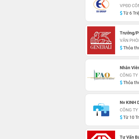
VPĐD CÔN
Từ 6 Tri
Trưởng/P
VĂN PHÒN
Thỏa th
Nhân Viê
CÔNG TY
Thỏa th
Nv KINH 
CÔNG TY
Từ 10 Tr
Tư Vấn B