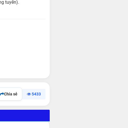
ứng tuyển).
Chia sẻ
5433