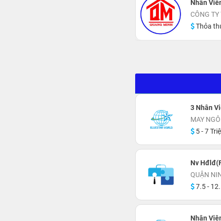
Nhân Viê
CÔNG TY 
Thỏa th
3 Nhân Vi
MAY NGÔ
5 - 7 Tri
Nv Hđlđ(F
QUẬN NI
7.5 - 12.
Nhân Viê