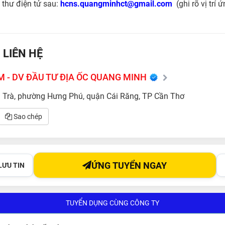
 thư điện tử sau:
hcns.quangminhct@gmail.com
(ghi rõ vị trí 
 LIÊN HỆ
 - DV ĐẦU TƯ ĐỊA ỐC QUANG MINH
 Trà, phường Hưng Phú, quận Cái Răng, TP Cần Thơ
Sao chép
ỨNG TUYỂN NGAY
LƯU TIN
TUYỂN DỤNG CÙNG CÔNG TY