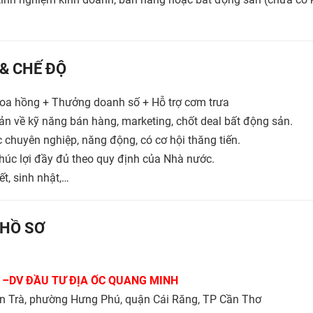
 & CHẾ ĐỘ
Hoa hồng + Thưởng doanh số + Hỗ trợ cơm trưa
ản về kỹ năng bán hàng, marketing, chốt deal bất động sản.
c chuyên nghiệp, năng động, có cơ hội thăng tiến.
húc lợi đầy đủ theo quy định của Nhà nước.
ết, sinh nhật,…
HỒ SƠ
 –DV ĐẦU TƯ ĐỊA ỐC QUANG MINH
n Trà, phường Hưng Phú, quận Cái Răng, TP Cần Thơ