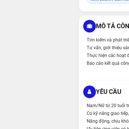
MÔ TẢ CÔN
Tìm kiếm và phát tr
Tư vấn, giới thiệu 
Thực hiện các hoạt 
Báo cáo kết quả công
YÊU CẦU
Nam/Nữ từ 20 tuổi tr
Có kỹ năng giao tiế
Năng động, chịu khó,
Ưu tiên ứng viên có