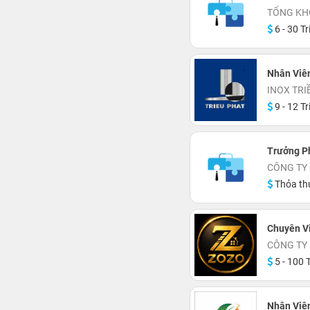
TỔNG KH
6 - 30 Tr
Nhân Viên
INOX TRI
9 - 12 Tr
Trưởng P
CÔNG TY
Thỏa th
Chuyên V
CÔNG TY
5 - 100 T
Nhân Viê