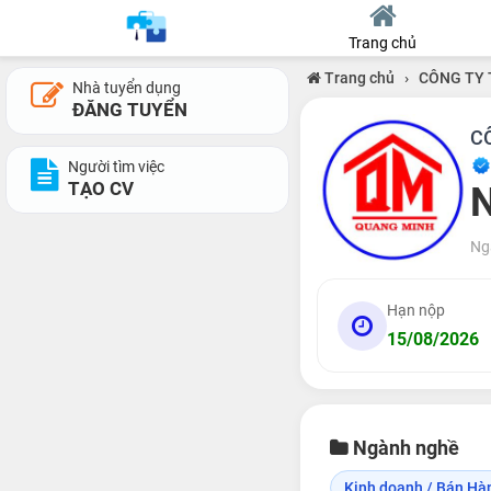
Trang chủ
Trang chủ
›
CÔNG TY 
Nhà tuyển dụng
ĐĂNG TUYỂN
C
Người tìm việc
TẠO CV
N
Ng
Hạn nộp
15/08/2026
Ngành nghề
Kinh doanh / Bán Hà