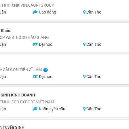
 THHH XNK VINA AGRI GROUP
uận
Cao đẳng
Cần Thơ
t Khẩu
 CP WESTFOOD HẬU GIANG
uận
Đại học
Cần Thơ
 SÀI GÒN TIẾN SĨ LÂM
uận
Đại học
Cần Thơ
 SINH KINH DOANH
 TNHH ECO EXPORT VIỆT NAM
uận
Không yêu cầu
Cần Thơ
n Tuyển SINH