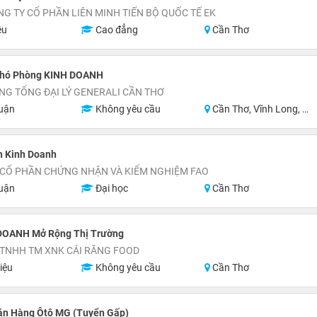
G TY CỔ PHẦN LIÊN MINH TIẾN BỘ QUỐC TẾ EK
ệu
Cao đẳng
Cần Thơ
hó Phòng KINH DOANH
G TỔNG ĐẠI LÝ GENERALI CẦN THƠ
uận
Không yêu cầu
Cần Thơ, Vĩnh Long, Đồng Tháp, Hậu Giang, Sóc Trăng, Trà Vinh
n Kinh Doanh
 CỔ PHẦN CHỨNG NHẬN VÀ KIỂM NGHIỆM FAO
uận
Đại học
Cần Thơ
DOANH Mở Rộng Thị Trường
 TNHH TM XNK CÁI RĂNG FOOD
iệu
Không yêu cầu
Cần Thơ
án Hàng Ôtô MG (Tuyển Gấp)