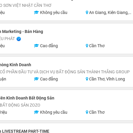
O SƠN VIỆT NHẬT CẦN THƠ
iệu
Không yêu cầu
An Giang, Kiên Giang, Hậu Giang, Sóc Trăng, Bạc Liêu, Cà Mau
 Marketing - Bán Hàng
ỀU PHÁT
iệu
Cao đẳng
Cần Thơ
hòng Kinh Doanh
 CỔ PHẦN ĐẦU TƯ VÀ DỊCH VỤ BẤT ĐỘNG SẢN THÀNH THẮNG GROUP
uận
Cao đẳng
Cần Thơ, Vĩnh Long
iên Kinh Doanh Bất Động Sản
 BẤT ĐỘNG SẢN ZOZO
riệu
Không yêu cầu
Cần Thơ
n LIVESTREAM PART-TIME