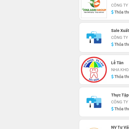
CÔNG TY
Thỏa th
Sale Xuấ
CÔNG TY
Thỏa th
Lễ Tân
NHA KHOA
Thỏa th
Thực Tập
CÔNG TY
Thỏa th
NV Tư Vấ