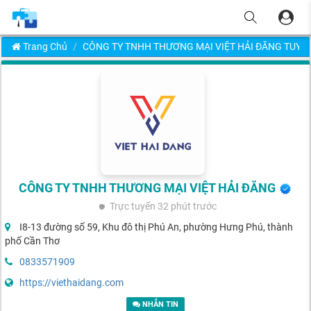
Trang Chủ
CÔNG TY TNHH THƯƠNG MẠI VIỆT HẢI ĐĂNG TUYỂ
CÔNG TY TNHH THƯƠNG MẠI VIỆT HẢI ĐĂNG
Trực tuyến
32 phút trước
I8-13 đường số 59, Khu đô thị Phú An, phường Hưng Phú, thành
phố Cần Thơ
0833571909
https://viethaidang.com
NHẮN TIN