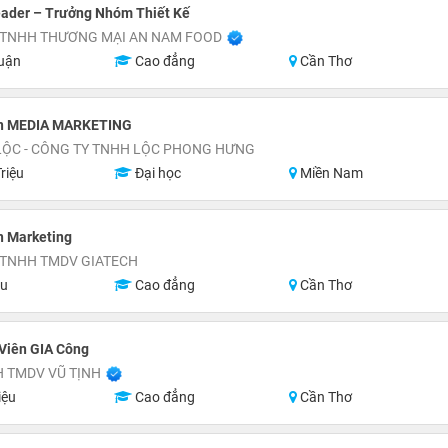
eader – Trưởng Nhóm Thiết Kế
 TNHH THƯƠNG MẠI AN NAM FOOD
uận
Cao đẳng
Cần Thơ
n MEDIA MARKETING
LỘC - CÔNG TY TNHH LỘC PHONG HƯNG
riệu
Đại học
Miền Nam
n Marketing
 TNHH TMDV GIATECH
ệu
Cao đẳng
Cần Thơ
Viên GIA Công
 TMDV VŨ TỊNH
iệu
Cao đẳng
Cần Thơ