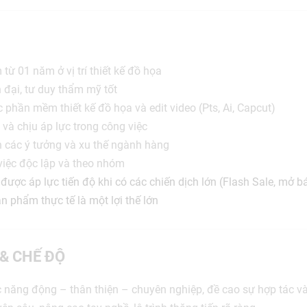
từ 01 năm ở vị trí thiết kế đồ họa
n đại, tư duy thẩm mỹ tốt
 phần mềm thiết kế đồ họa và edit video (Pts, Ai, Capcut)
 và chịu áp lực trong công việc
 các ý tưởng và xu thế ngành hàng
iệc độc lập và theo nhóm
được áp lực tiến độ khi có các chiến dịch lớn (Flash Sale, mở b
ản phẩm thực tế là một lợi thế lớn
 & CHẾ ĐỘ
c năng động – thân thiện – chuyên nghiệp, đề cao sự hợp tác và