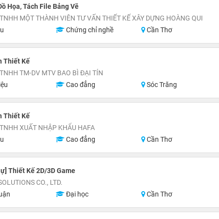
Đồ Họa, Tách File Bảng Vẽ
TNHH MỘT THÀNH VIÊN TƯ VẤN THIẾT KẾ XÂY DỰNG HOÀNG QUI
ệu
Chứng chỉ nghề
Cần Thơ
 Thiết Kế
TNHH TM-DV MTV BAO BÌ ĐẠI TÍN
iệu
Cao đẳng
Sóc Trăng
 Thiết Kế
 TNHH XUẤT NHẬP KHẨU HAFA
ệu
Cao đẳng
Cần Thơ
Sự] Thiết Kế 2D/3D Game
OLUTIONS CO., LTD.
uận
Đại học
Cần Thơ