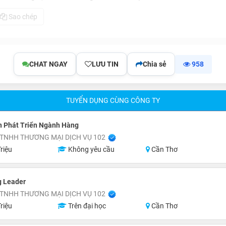
Sao chép
CHAT NGAY
LƯU TIN
Chia sẻ
958
TUYỂN DỤNG CÙNG CÔNG TY
n Phát Triển Ngành Hàng
TNHH THƯƠNG MẠI DỊCH VỤ 102
riệu
Không yêu cầu
Cần Thơ
g Leader
TNHH THƯƠNG MẠI DỊCH VỤ 102
riệu
Trên đại học
Cần Thơ