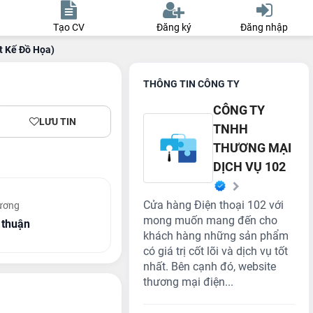
Tạo CV
Đăng ký
Đăng nhập
t Kế Đồ Họa)
THÔNG TIN CÔNG TY
CÔNG TY
LƯU TIN
TNHH
THƯƠNG MẠI
DỊCH VỤ 102
Cửa hàng Điện thoại 102 với
ương
mong muốn mang đến cho
 thuận
khách hàng những sản phẩm
có giá trị cốt lõi và dịch vụ tốt
nhất. Bên cạnh đó, website
thương mại điện...