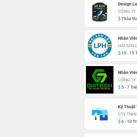
Design L
CÔNG TY
Thỏa th
Nhân Viê
HẢI SẢN 
10 - 15 T
Nhân Viê
CÔNG TY
5 - 7 Tri
Kỹ Thuật 
CTY TNHH
6 - 10 Tr