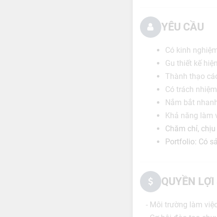
YÊU CẦU
Có kinh nghiệm 
Gu thiết kế hiệ
Thành thạo các
Có trách nhiệm
Nắm bắt nhanh
Khả năng làm v
Chăm chỉ, chịu 
Portfolio: Có s
QUYỀN LỢI
- Môi trường làm việ