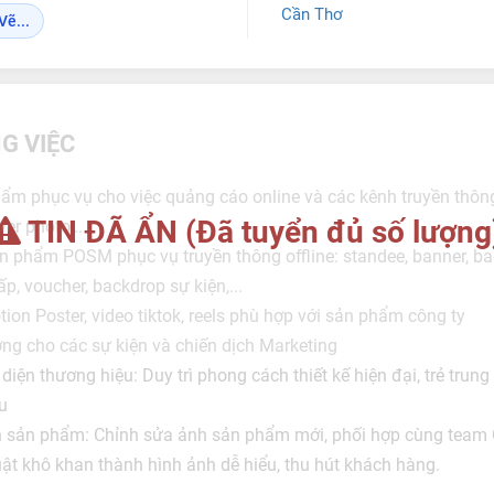
Cần Thơ
Vẽ...
G VIỆC
hẩm phục vụ cho việc quảng cáo online và các kênh truyền thông:
TIN ĐÃ ẨN (Đã tuyển đủ số lượng
er photo,...
ản phẩm POSM phục vụ truyền thông offline: standee, banner, bac
gấp, voucher, backdrop sự kiện,...
ion Poster, video tiktok, reels phù hợp với sản phẩm công ty
ng cho các sự kiện và chiến dịch Marketing
iện thương hiệu: Duy trì phong cách thiết kế hiện đại, trẻ trun
u
h sản phẩm: Chỉnh sửa ảnh sản phẩm mới, phối hợp cùng team 
uật khô khan thành hình ảnh dễ hiểu, thu hút khách hàng.