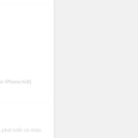
án iPhone mới).
 phát triển cá nhân.