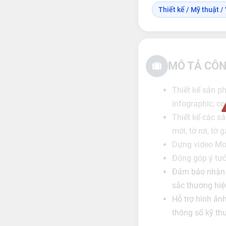
Thiết kế / Mỹ thuật / 
MÔ TẢ CÔN
Thiết kế sản p
infographic, cov
Thiết kế các s
mời, tờ rơi, tờ 
Dựng video Mot
Đóng góp ý tưở
Đảm bảo nhận d
sắc thương hiệ
Hỗ trợ hình ản
thông số kỹ th