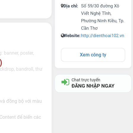
Địa chỉ:
Số 59/30 đường Xô
Viết Nghệ Tĩnh,
Phường Ninh Kiều, Tp.
Cần Thơ
Website:
http://dienthoai102.vn
 banner, poster,
Xem công ty
)
kdrop, bandroll, thư
Chat trực tuyến
ĐĂNG NHẬP NGAY
g và đồng bộ với màu
Content để biến các