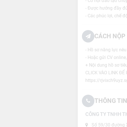
- Cơ hội đào tạo chuy
- Được hưởng đầy đủ
- Các phúc lợi, chế 
CÁCH NỘP 
- Hồ sơ năng lực nêu
- Hoặc gửi CV online,
+ Nội dung hồ sơ tiêu
CLICK VÀO LINK ĐỂ
https://rjvixch9uy
THÔNG TIN
CÔNG TY TNHH T
Số 59/30 đường X