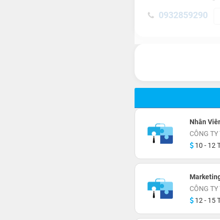
0932859290
Nhân Viê
CÔNG TY 
10 - 12 T
Marketin
CÔNG TY 
12 - 15 T