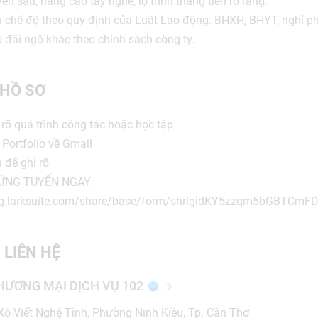
ên sâu, nâng cao tay nghề, lộ trình thăng tiến rõ ràng.
 chế độ theo quy định của Luật Lao động: BHXH, BHYT, nghỉ ph
độ đãi ngộ khác theo chính sách công ty.
HỒ SƠ
 rõ quá trình công tác hoặc học tập
 Portfolio về Gmail
 đề ghi rõ
 ỨNG TUYỂN NGAY:
z.sg.larksuite.com/share/base/form/shrlgidKY5zzqm5bGBTCmF
 LIÊN HỆ
HƯƠNG MẠI DỊCH VỤ 102
ô Viết Nghệ Tĩnh, Phường Ninh Kiều, Tp. Cần Thơ