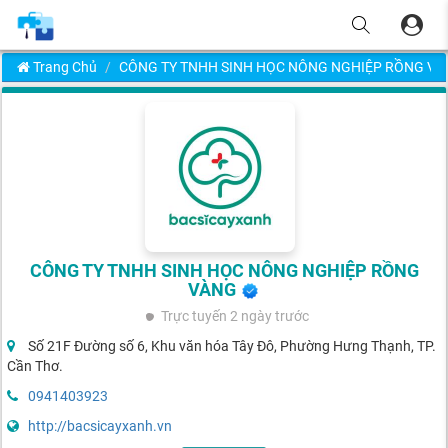
Trang Chủ
CÔNG TY TNHH SINH HỌC NÔNG NGHIỆP RỒNG VÀ
CÔNG TY TNHH SINH HỌC NÔNG NGHIỆP RỒNG
VÀNG
Trực tuyến
2 ngày trước
Số 21F Đường số 6, Khu văn hóa Tây Đô, Phường Hưng Thạnh, TP.
Cần Thơ.
0941403923
http://bacsicayxanh.vn