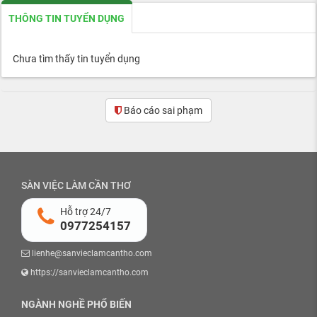
THÔNG TIN TUYỂN DỤNG
Chưa tìm thấy tin tuyển dụng
Báo cáo sai phạm
SÀN VIỆC LÀM CẦN THƠ
Hỗ trợ 24/7
0977254157
lienhe@sanvieclamcantho.com
https://sanvieclamcantho.com
NGÀNH NGHỀ PHỔ BIẾN