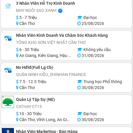
3 Nhân Viên Hỗ Trợ Kinh Doanh
MAY NGÔI SAO XANH
5 - 7 Triệu
Đại học
Cần Thơ
25/08/2026
Nhân Viên Kinh Doanh Và Chăm Sóc Khách Hàng
TỔNG KHO SƠN VIỆT NHẬT CẦN THƠ
6 - 30 Triệu
Không yêu cầu
An Giang, Kiên Giang, Hậu Giang, Sóc Trăng, Bạc Liêu, Cà Mau
31/08/2026
Nv Hđlđ(Full Lg Cb)
QUẬN NINH KIỀU_SHINHAN FINANCE
7.5 - 12.5 Triệu
Trung học Phổ thông
Cần Thơ
30/08/2026
Quản Lý Tập Sự (NE)
CATHAY CT15
10 - 30 Triệu
Đại học
Cần Thơ, Vĩnh Long, An Giang, Hậu Giang, Hồ Chí Minh
30/08/2026
Nhân Viên Marketing - Bán Hàng