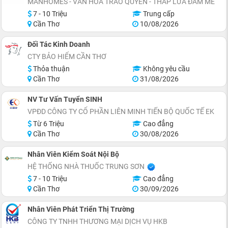
MANHOMES - VĂN HOÁ TRAO QUYỀN - THẮP LỬA ĐAM MÊ
7 - 10 Triệu
Trung cấp
Cần Thơ
10/08/2026
Đối Tác Kinh Doanh
CTY BẢO HIỂM CẦN THƠ
Thỏa thuận
Không yêu cầu
Cần Thơ
31/08/2026
NV Tư Vấn Tuyển SINH
VPĐD CÔNG TY CỔ PHẦN LIÊN MINH TIẾN BỘ QUỐC TẾ EK
Từ 6 Triệu
Cao đẳng
Cần Thơ
30/08/2026
Nhân Viên Kiểm Soát Nội Bộ
HỆ THỐNG NHÀ THUỐC TRUNG SƠN
7 - 10 Triệu
Cao đẳng
Cần Thơ
30/09/2026
Nhân Viên Phát Triển Thị Trường
CÔNG TY TNHH THƯƠNG MẠI DỊCH VỤ HKB