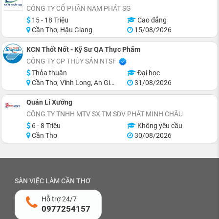
CÔNG TY CỔ PHẦN NAM PHÁT SG
15 - 18 Triệu
Cao đẳng
Cần Thơ, Hậu Giang
15/08/2026
KCN Thốt Nốt - Kỹ Sư QA Thực Phẩm
CÔNG TY CP THỦY SẢN NTSF
Thỏa thuận
Đại học
Cần Thơ, Vĩnh Long, An Giang, Đồng Tháp, Tiền Giang, Hồ Chí Minh
31/08/2026
Quản Lí Xưởng
CÔNG TY TNHH MTV SX TM SDV PHÁT MINH CHÂU
6 - 8 Triệu
Không yêu cầu
Cần Thơ
30/08/2026
SÀN VIỆC LÀM CẦN THƠ
Hỗ trợ 24/7
0977254157