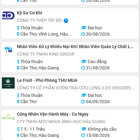
Cần Thơ
20/08/2026
Kỹ Sư Cơ Khí
CÔNG TY THÉP TÂY ĐÔ
Thỏa thuận
Đại học
Cần Thơ, Vĩnh Long, Hậu Giang, Long An, Miền Nam
30/08/2026
Nhân Viên Xử Lý Khiếu Nại KH/ Nhân Viên Quản Lý Chất Lượng
CÔNG TY TNHH KING GROUP
Thỏa thuận
Cao đẳng
Cần Thơ, Hậu Giang
31/08/2026
Le Fruit - Phó Phòng THU MUA
CÔNG TY CỔ PHẦN VƯỜN TRÁI CỬU LONG (LES VERGERS DU MÉKONG)
Thỏa thuận
Đại học
Cần Thơ
04/09/2026
Công Nhân Vận Hành Máy - Ca Ngày
CTY TNHH MTV NHỰA SINH HỌC HẬU GIANG
7.5 - 11 Triệu
Không yêu cầu
Cần Thơ, Hậu Giang
15/08/2026