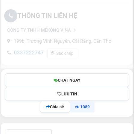
THÔNG TIN LIÊN HỆ
CÔNG TY TNHH MÊKÔNG VINA
199b, Trương Vĩnh Nguyên, Cái Răng, Cần Thơ
0337222747
Sao chép
CHAT NGAY
LƯU TIN
Chia sẻ
1089