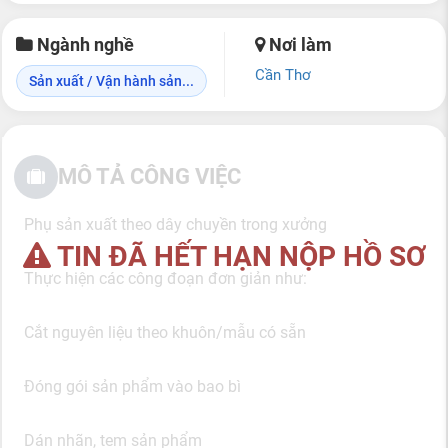
Ngành nghề
Nơi làm
Cần Thơ
Sản xuất / Vận hành sản...
MÔ TẢ CÔNG VIỆC
Phụ sản xuất theo dây chuyền trong xưởng
TIN ĐÃ HẾT HẠN NỘP HỒ SƠ
Thực hiện các công đoạn đơn giản như:
Cắt nguyên liệu theo khuôn/mẫu có sẵn
Đóng gói sản phẩm vào bao bì
Dán nhãn, tem sản phẩm