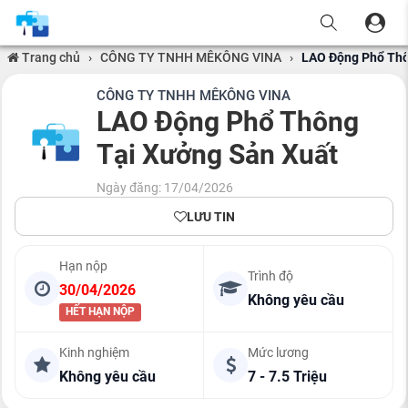
Trang chủ
›
CÔNG TY TNHH MÊKÔNG VINA
›
LAO Động Phổ Thô
CÔNG TY TNHH MÊKÔNG VINA
LAO Động Phổ Thông
Tại Xưởng Sản Xuất
Ngày đăng: 17/04/2026
LƯU TIN
Hạn nộp
Trình độ
30/04/2026
Không yêu cầu
HẾT HẠN NỘP
Kinh nghiệm
Mức lương
Không yêu cầu
7 - 7.5 Triệu