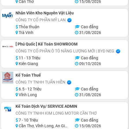
Cần Thơ
15/08/2026
Nhân Viên Kho Nguyên Vật Liệu
CÔNG TY CỔ PHẦN MỸ LAN
Thỏa thuận
Cao đẳng
Trà Vinh
31/08/2026
[ Phú Quốc ] Kế Toán SHOWROOM
CÔNG TY CỔ PHẦN Ô TÔ NĂNG LƯỢNG MỚI | BYD NEG
11 - 13 Triệu
Cao đẳng
Kiên Giang
09/10/2026
Kế Toán Thuế
CÔNG TY TNHH TUẤN HIỀN
6.5 - 12 Triệu
Cao đẳng
Vĩnh Long
31/08/2026
Kế Toán Dịch Vụ/ SERVICE ADMIN
CÔNG TY TNHH KIM LONG MOTOR CẦN THƠ
7 - 10 Triệu
Cao đẳng
Cần Thơ, Vĩnh Long, An Giang, Hậu Giang
15/08/2026