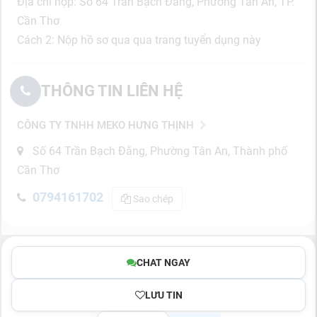
Địa chỉ nộp: Số 64 Trần Bạch Đằng, Phường Tân An, TP.
Cần Thơ
Cách 2: Nộp hồ sơ qua qua trang tuyển dụng này
THÔNG TIN LIÊN HỆ
CÔNG TY TNHH MEKO HƯNG THỊNH
Số 64 Trần Bạch Đằng, Phường Tân An, Thành phố
Cần Thơ
0794161702
Sao chép
CHAT NGAY
LƯU TIN