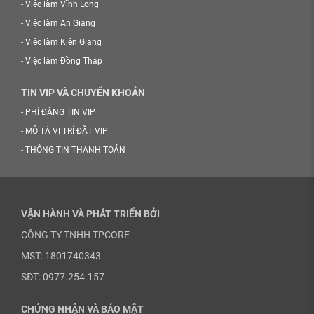
-
Việc làm Vĩnh Long
-
Việc làm An Giang
-
Việc làm Kiên Giang
-
Việc làm Đồng Tháp
TIN VIP VÀ CHUYỂN KHOẢN
-
PHÍ ĐĂNG TIN VIP
-
MÔ TẢ VỊ TRÍ ĐẶT VIP
-
THÔNG TIN THANH TOÁN
VẬN HÀNH VÀ PHÁT TRIỂN BỞI
CÔNG TY TNHH TPCORE
MST: 1801740343
SĐT: 0977.254.157
CHỨNG NHẬN VÀ BẢO MẬT