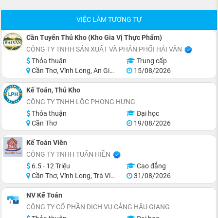
VIỆC LÀM TƯƠNG TỰ
Cần Tuyển Thủ Kho (Kho Gia Vị Thực Phẩm)
CÔNG TY TNHH SẢN XUẤT VÀ PHÂN PHỐI HẢI VÂN
Thỏa thuận
Trung cấp
Cần Thơ, Vĩnh Long, An Giang, Kiên Giang, Đồng Tháp, Hậu Giang
15/08/2026
Kế Toán, Thủ Kho
CÔNG TY TNHH LỘC PHONG HƯNG
Thỏa thuận
Đại học
Cần Thơ
19/08/2026
Kế Toán Viên
CÔNG TY TNHH TUẤN HIỀN
6.5 - 12 Triệu
Cao đẳng
Cần Thơ, Vĩnh Long, Trà Vinh
31/08/2026
NV Kế Toán
CÔNG TY CỔ PHẦN DỊCH VỤ CẢNG HẬU GIANG