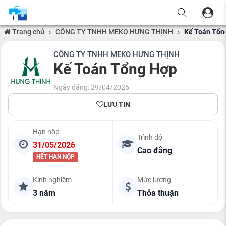
Trang chủ
›
CÔNG TY TNHH MEKO HƯNG THỊNH
›
Kế Toán Tổn
CÔNG TY TNHH MEKO HƯNG THỊNH
Kế Toán Tổng Hợp
Ngày đăng: 29/04/2026
LƯU TIN
Hạn nộp
Trình độ
31/05/2026
Cao đẳng
HẾT HẠN NỘP
Kinh nghiệm
Mức lương
3 năm
Thỏa thuận