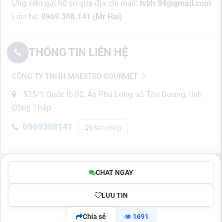
Ứng viên gửi hồ sơ qua địa chỉ mail:
tvbh.94@gmail.com
Liên hệ:
0969.388.141 (Mr Hai)
THÔNG TIN LIÊN HỆ
CÔNG TY TNHH MAESTRO GOURMET
535/1 Quốc lộ 80, Ấp Phú Long, xã Tân Dương, tỉnh
Đồng Tháp
0969388141
Sao chép
CHAT NGAY
LƯU TIN
Chia sẻ
1691