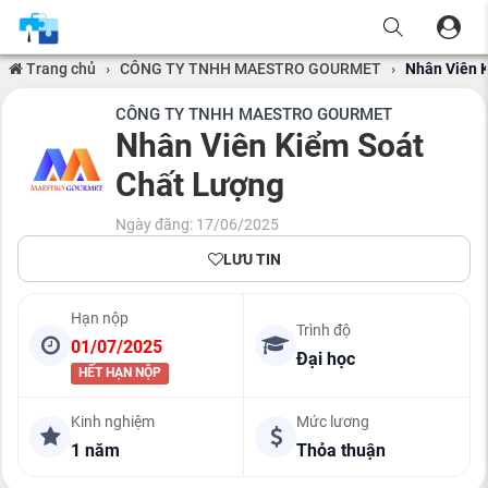
Trang chủ
›
CÔNG TY TNHH MAESTRO GOURMET
›
Nhân Viên 
CÔNG TY TNHH MAESTRO GOURMET
Nhân Viên Kiểm Soát
Chất Lượng
Ngày đăng: 17/06/2025
LƯU TIN
Hạn nộp
Trình độ
01/07/2025
Đại học
HẾT HẠN NỘP
Kinh nghiệm
Mức lương
1 năm
Thỏa thuận