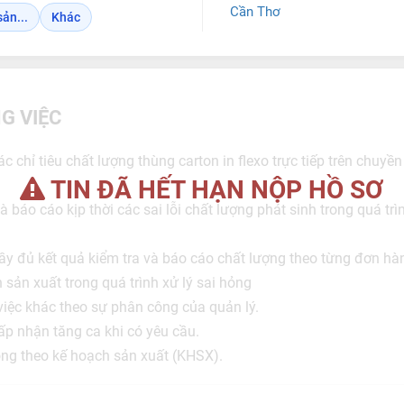
Cần Thơ
ản...
Khác
G VIỆC
c chỉ tiêu chất lượng thùng carton in flexo trực tiếp trên chuyền
TIN ĐÃ HẾT HẠN NỘP HỒ SƠ
à báo cáo kịp thời các sai lỗi chất lượng phát sinh trong quá tr
ầy đủ kết quả kiểm tra và báo cáo chất lượng theo từng đơn hà
 sản xuất trong quá trình xử lý sai hỏng
iệc khác theo sự phân công của quản lý.
ấp nhận tăng ca khi có yêu cầu.
 động theo kế hoạch sản xuất (KHSX).