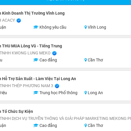
 Kinh Doanh Thị Trường Vĩnh Long
H ACACY
uận
Không yêu cầu
Vĩnh Long
n THU MUA Lông Vũ - Tiếng Trung
 TNHH KWONG LUNG MEKO
ệu
Cao đẳng
Cần Thơ
 Hỗ Trợ Sản Xuất - Làm Việc Tại Long An
 TNHH THÉP PHƯƠNG NAM 3
riệu
Trung học Phổ thông
Long An
n Tổ Chức Sự Kiện
 TNHH DỊCH VỤ TRUYỀN THÔNG VÀ GIẢI PHÁP MARKETING MEKONG 
uận
Cao đẳng
Cần Thơ