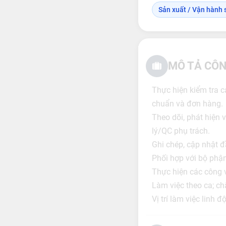
Sản xuất / Vận hành s
MÔ TẢ CÔN
Thực hiện kiểm tra cá
chuẩn và đơn hàng.
Theo dõi, phát hiện v
lý/QC phụ trách.
Ghi chép, cập nhật đ
Phối hợp với bộ phận
Thực hiện các công v
Làm việc theo ca; ch
Vị trí làm việc linh