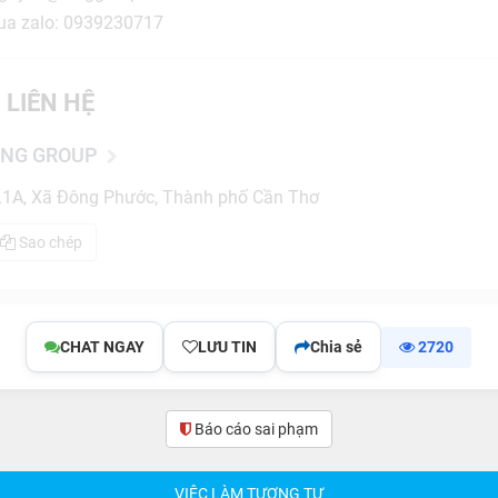
qua zalo: 0939230717
 LIÊN HỆ
ING GROUP
1A, Xã Đông Phước, Thành phố Cần Thơ
Sao chép
CHAT NGAY
LƯU TIN
Chia sẻ
2720
Báo cáo sai phạm
(0)
VIỆC LÀM TƯƠNG TỰ