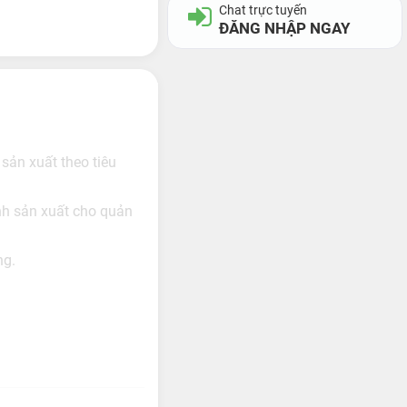
Chat trực tuyến
ĐĂNG NHẬP NGAY
 sản xuất theo tiêu
ình sản xuất cho quản
ng.