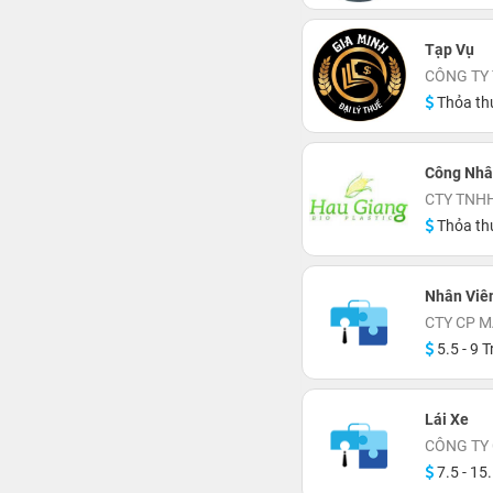
Tạp Vụ
CÔNG TY 
Thỏa th
Công Nhâ
CTY TNH
Thỏa th
Nhân Viê
CTY CP 
5.5 - 9 T
Lái Xe
CÔNG TY 
7.5 - 15.