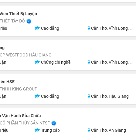
Viên Thiết Bị Luyện
THÉP TÂY ĐÔ
riệu
Cao đẳng
Cần Thơ, Vĩnh Long, An Giang
âng
 CP WESTFOOD HẬU GIANG
uận
Chứng chỉ nghề
Cần Thơ, Vĩnh Long, Hậu Giang
iên HSE
 TNHH KING GROUP
uận
Cao đẳng
Cần Thơ, Hậu Giang
n Vận Hành Sửa Chữa
 CỔ PHẦN THỦY SẢN NTSF
Triệu
Trung cấp
Cần Thơ, An Giang