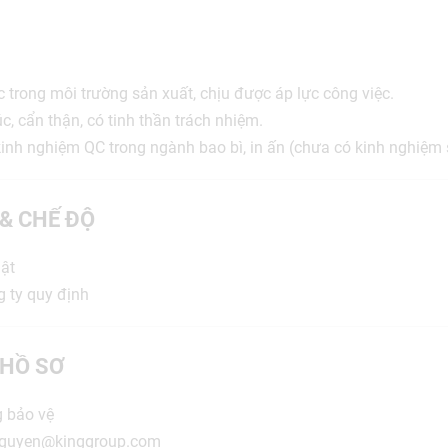
 trong môi trường sản xuất, chịu được áp lực công việc.
, cẩn thận, có tinh thần trách nhiệm.
kinh nghiệm QC trong ngành bao bì, in ấn (chưa có kinh nghiệm
 & CHẾ ĐỘ
ật
g ty quy định
HỒ SƠ
g bảo vệ
nguyen@kinggroup.com