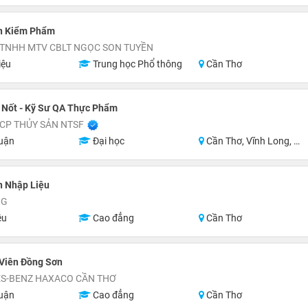
n Kiểm Phẩm
 TNHH MTV CBLT NGỌC SON TUYỀN
iệu
Trung học Phổ thông
Cần Thơ
 Nốt - Kỹ Sư QA Thực Phẩm
CP THỦY SẢN NTSF
uận
Đại học
Cần Thơ, Vĩnh Long, An Giang, Đồng Tháp, Tiền Giang, Hồ Chí Minh
n Nhập Liệu
NG
ệu
Cao đẳng
Cần Thơ
 Viên Đồng Sơn
S-BENZ HAXACO CẦN THƠ
uận
Cao đẳng
Cần Thơ