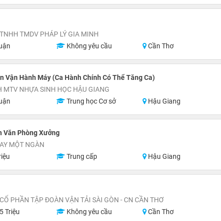
TNHH TMDV PHÁP LÝ GIA MINH
uận
Không yêu cầu
Cần Thơ
n Vận Hành Máy (Ca Hành Chính Có Thể Tăng Ca)
H MTV NHỰA SINH HỌC HẬU GIANG
uận
Trung học Cơ sở
Hậu Giang
n Văn Phòng Xưởng
MAY MỘT NGÀN
riệu
Trung cấp
Hậu Giang
CỔ PHẦN TẬP ĐOÀN VẬN TẢI SÀI GÒN - CN CẦN THƠ
5 Triệu
Không yêu cầu
Cần Thơ