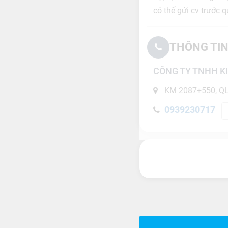
có thể gửi cv trước 
THÔNG TIN
CÔNG TY TNHH K
KM 2087+550, QL
0939230717