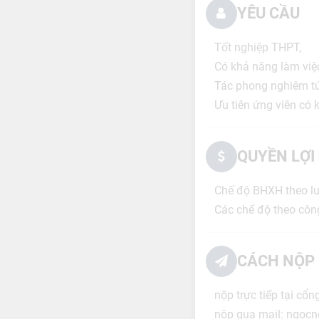
YÊU CẦU
Tốt nghiệp THPT,
Có khả năng làm việc
Tác phong nghiêm túc
Ưu tiên ứng viên có 
QUYỀN LỢI
Chế độ BHXH theo lu
Các chế độ theo côn
CÁCH NỘP 
nộp trực tiếp tại cổn
nộp qua mail: ngoc