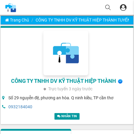
Trang Chủ
CÔNG TY TNHH DV KỸ THUẬT HIỆP THÀNH TUYỂN 
CÔNG TY TNHH DV KỸ THUẬT HIỆP THÀNH
Trực tuyến
3 ngày trước
Số 29 nguyễn đệ, phương an hòa. Q ninh kiều, TP cần thơ
0932184040
NHẮN TIN