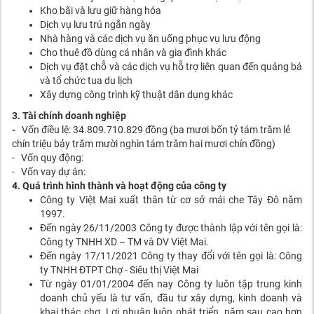
Kho bãi và lưu giữ hàng hóa
Dịch vụ lưu trú ngắn ngày
Nhà hàng và các dịch vụ ăn uống phục vụ lưu động
Cho thuê đồ dùng cá nhân và gia đình khác
Dịch vụ đặt chỗ và các dịch vụ hỗ trợ liên quan đến quảng bá
và tổ chức tua du lịch
Xây dựng công trình kỹ thuật dân dụng khác
3. Tài chính doanh nghiệp
-
Vốn điều lệ: 34.809.710.829 đồng (ba mươi bốn tỷ tám trăm lẻ
chín triệu bảy trăm mười nghìn tám trăm hai mươi chín đồng)
- Vốn quy động:
- Vốn vay dự án:
4. Quá trình hình thành và hoạt động của công ty
Công ty Việt Mai xuất thân từ cơ sở mái che Tây Đô năm
1997.
Đến ngày 26/11/2003 Công ty được thành lập với tên gọi là:
Công ty TNHH XD – TM và DV Việt Mai.
Đến ngày 17/11/2021 Công ty thay đổi với tên gọi là: Công
ty TNHH ĐTPT Chợ - Siêu thị Việt Mai
Từ ngày 01/01/2004 đến nay Công ty luôn tập trung kinh
doanh chủ yếu là tư vấn, đầu tư xây dựng, kinh doanh và
khai thác chợ. Lợi nhuận luôn phát triển, năm sau cao hơn