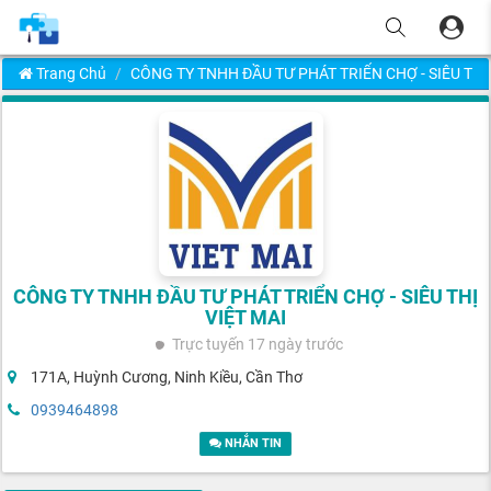
Trang Chủ
CÔNG TY TNHH ĐẦU TƯ PHÁT TRIỂN CHỢ - SIÊU THỊ
CÔNG TY TNHH ĐẦU TƯ PHÁT TRIỂN CHỢ - SIÊU THỊ
VIỆT MAI
Trực tuyến
17 ngày trước
171A, Huỳnh Cương, Ninh Kiều, Cần Thơ
0939464898
NHẮN TIN