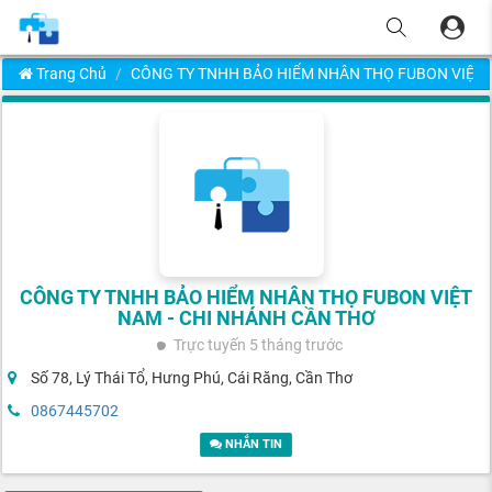
Trang Chủ
CÔNG TY TNHH BẢO HIỂM NHÂN THỌ FUBON VIỆT 
CÔNG TY TNHH BẢO HIỂM NHÂN THỌ FUBON VIỆT
NAM - CHI NHÁNH CẦN THƠ
Trực tuyến
5 tháng trước
Số 78, Lý Thái Tổ, Hưng Phú, Cái Răng, Cần Thơ
0867445702
NHẮN TIN