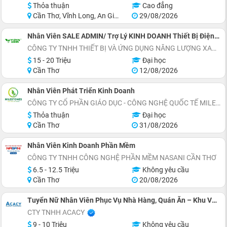
Thỏa thuận
Cao đẳng
Cần Thơ, Vĩnh Long, An Giang, Hậu Giang, Sóc Trăng
29/08/2026
Nhân Viên SALE ADMIN/ Trợ Lý KINH DOANH Thiết Bị Điện Mặt Trời
CÔNG TY TNHH THIẾT BỊ VÀ ỨNG DỤNG NĂNG LƯỢNG XANH
15 - 20 Triệu
Đại học
Cần Thơ
12/08/2026
Nhân Viên Phát Triển Kinh Doanh
CÔNG TY CỔ PHẦN GIÁO DỤC - CÔNG NGHỆ QUỐC TẾ MILESTONES
Thỏa thuận
Đại học
Cần Thơ
31/08/2026
Nhân Viên Kinh Doanh Phần Mềm
CÔNG TY TNHH CÔNG NGHỆ PHẦN MỀM NASANI CẦN THƠ
6.5 - 12.5 Triệu
Không yêu cầu
Cần Thơ
20/08/2026
Tuyển Nữ Nhân Viên Phục Vụ Nhà Hàng, Quán Ăn – Khu Vực Miền Tây
CTY TNHH ACACY
9 - 10 Triệu
Không yêu cầu