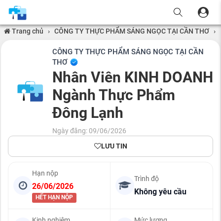
Trang chủ
›
CÔNG TY THỰC PHẨM SÁNG NGỌC TẠI CẦN THƠ
›
CÔNG TY THỰC PHẨM SÁNG NGỌC TẠI CẦN
THƠ
Nhân Viên KINH DOANH
Ngành Thực Phẩm
Đông Lạnh
Ngày đăng: 09/06/2026
LƯU TIN
Hạn nộp
Trình độ
26/06/2026
Không yêu cầu
HẾT HẠN NỘP
Kinh nghiệm
Mức lương