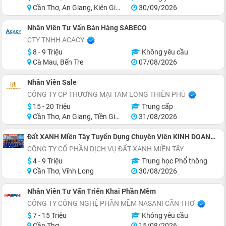
Cần Thơ, An Giang, Kiên Giang, Tiền Giang, Cà Mau, Long An
30/09/2026
Nhân Viên Tư Vấn Bán Hàng SABECO
CTY TNHH ACACY
8 - 9 Triệu
Không yêu cầu
Cà Mau, Bến Tre
07/08/2026
Nhân Viên Sale
CÔNG TY CP THƯƠNG MẠI TAM LONG THIÊN PHÚ
15 - 20 Triệu
Trung cấp
Cần Thơ, An Giang, Tiền Giang, Sóc Trăng, Trà Vinh, Long An
31/08/2026
Đất XANH Miền Tây Tuyển Dụng Chuyên Viên KINH DOANH Bất Động Sản
CÔNG TY CỔ PHẦN DỊCH VỤ ĐẤT XANH MIỀN TÂY
4 - 9 Triệu
Trung học Phổ thông
Cần Thơ, Vĩnh Long
30/08/2026
Nhân Viên Tư Vấn Triển Khai Phần Mềm
CÔNG TY CÔNG NGHỆ PHẦN MỀM NASANI CẦN THƠ
7 - 15 Triệu
Không yêu cầu
Cần Thơ
15/08/2026