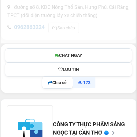
đường số 8, KDC Nông Thổ Sản, Hưng Phú, Cái Răng,
TPCT (đối diện trường láy xe chiến thắng)
0962863224
Sao chép
CHAT NGAY
LƯU TIN
Chia sẻ
173
CÔNG TY THỰC PHẨM SÁNG
NGỌC TẠI CẦN THƠ