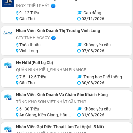
INOX TRIỀU PHÁT
9 - 12 Triệu
Cao đẳng
Cần Thơ
03/11/2026
Nhân Viên Kinh Doanh Thị Trường Vĩnh Long
CTY TNHH ACACY
Thỏa thuận
Không yêu cầu
Vĩnh Long
07/08/2026
Nv Hđlđ(Full Lg Cb)
QUẬN NINH KIỀU_SHINHAN FINANCE
7.5 - 12.5 Triệu
Trung học Phổ thông
Cần Thơ
30/08/2026
Nhân Viên Kinh Doanh Và Chăm Sóc Khách Hàng
TỔNG KHO SƠN VIỆT NHẬT CẦN THƠ
6 - 30 Triệu
Không yêu cầu
An Giang, Kiên Giang, Hậu Giang, Sóc Trăng, Bạc Liêu, Cà Mau
31/08/2026
Nhân Viên Gọi Điện Thoại Làm Tại Vp(sl: 5 Nữ)